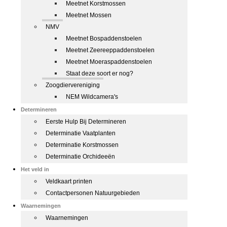
Meetnet Korstmossen
Meetnet Mossen
NMV
Meetnet Bospaddenstoelen
Meetnet Zeereeppaddenstoelen
Meetnet Moeraspaddenstoelen
Staat deze soort er nog?
Zoogdiervereniging
NEM Wildcamera's
Determineren
Eerste Hulp Bij Determineren
Determinatie Vaatplanten
Determinatie Korstmossen
Determinatie Orchideeën
Het veld in
Veldkaart printen
Contactpersonen Natuurgebieden
Waarnemingen
Waarnemingen