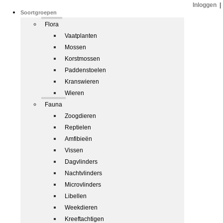
Inloggen
|
Soortgroepen
Flora
Vaatplanten
Mossen
Korstmossen
Paddenstoelen
Kranswieren
Wieren
Fauna
Zoogdieren
Reptielen
Amfibieën
Vissen
Dagvlinders
Nachtvlinders
Microvlinders
Libellen
Weekdieren
Kreeftachtigen