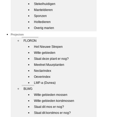
Stekelhuidigen
Manteldieren
Sponzen
Holtedieren
Overig marien
Projecten
FLORON
Het Nieuwe Strepen
Witte gebieden
Staat deze plant er nog?
Meetnet Muurplanten
Nectarindex
Oeverindex
LMF-a (Dunea)
BLWG
Witte gebieden mossen
Witte gebieden korstmossen
Staat dit mos er nog?
Staat dit korstmos er nog?