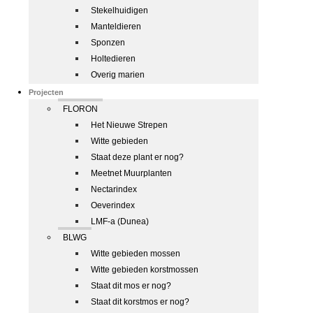
Stekelhuidigen
Manteldieren
Sponzen
Holtedieren
Overig marien
Projecten
FLORON
Het Nieuwe Strepen
Witte gebieden
Staat deze plant er nog?
Meetnet Muurplanten
Nectarindex
Oeverindex
LMF-a (Dunea)
BLWG
Witte gebieden mossen
Witte gebieden korstmossen
Staat dit mos er nog?
Staat dit korstmos er nog?