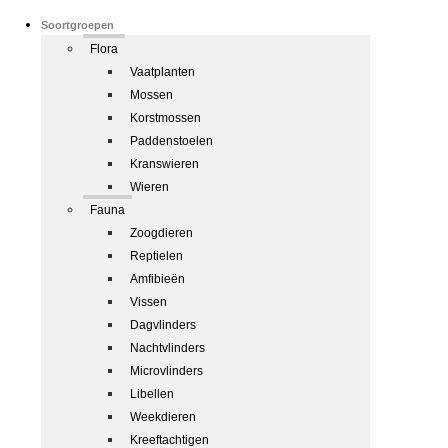
Soortgroepen
Flora
Vaatplanten
Mossen
Korstmossen
Paddenstoelen
Kranswieren
Wieren
Fauna
Zoogdieren
Reptielen
Amfibieën
Vissen
Dagvlinders
Nachtvlinders
Microvlinders
Libellen
Weekdieren
Kreeftachtigen