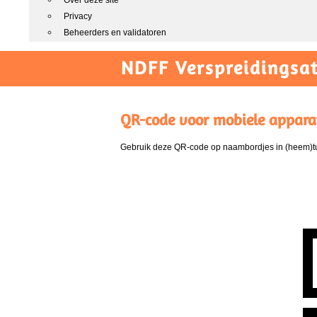
Over deze site
Privacy
Beheerders en validatoren
NDFF Verspreidingsat
QR-code voor mobiele appara
Gebruik deze QR-code op naambordjes in (heem)tui