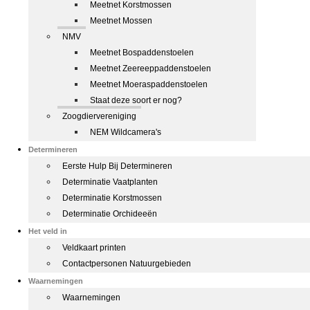
Meetnet Korstmossen
Meetnet Mossen
NMV
Meetnet Bospaddenstoelen
Meetnet Zeereeppaddenstoelen
Meetnet Moeraspaddenstoelen
Staat deze soort er nog?
Zoogdiervereniging
NEM Wildcamera's
Determineren
Eerste Hulp Bij Determineren
Determinatie Vaatplanten
Determinatie Korstmossen
Determinatie Orchideeën
Het veld in
Veldkaart printen
Contactpersonen Natuurgebieden
Waarnemingen
Waarnemingen