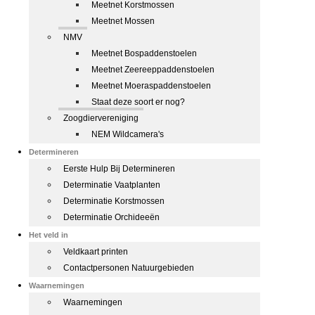
Meetnet Korstmossen
Meetnet Mossen
NMV
Meetnet Bospaddenstoelen
Meetnet Zeereeppaddenstoelen
Meetnet Moeraspaddenstoelen
Staat deze soort er nog?
Zoogdiervereniging
NEM Wildcamera's
Determineren
Eerste Hulp Bij Determineren
Determinatie Vaatplanten
Determinatie Korstmossen
Determinatie Orchideeën
Het veld in
Veldkaart printen
Contactpersonen Natuurgebieden
Waarnemingen
Waarnemingen