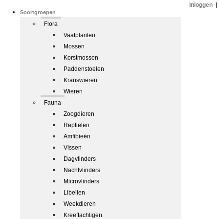
Inloggen
|
Soortgroepen
Flora
Vaatplanten
Mossen
Korstmossen
Paddenstoelen
Kranswieren
Wieren
Fauna
Zoogdieren
Reptielen
Amfibieën
Vissen
Dagvlinders
Nachtvlinders
Microvlinders
Libellen
Weekdieren
Kreeftachtigen