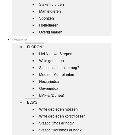
Stekelhuidigen
Manteldieren
Sponzen
Holtedieren
Overig marien
Projecten
FLORON
Het Nieuwe Strepen
Witte gebieden
Staat deze plant er nog?
Meetnet Muurplanten
Nectarindex
Oeverindex
LMF-a (Dunea)
BLWG
Witte gebieden mossen
Witte gebieden korstmossen
Staat dit mos er nog?
Staat dit korstmos er nog?