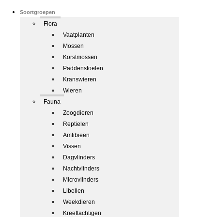
Soortgroepen
Flora
Vaatplanten
Mossen
Korstmossen
Paddenstoelen
Kranswieren
Wieren
Fauna
Zoogdieren
Reptielen
Amfibieën
Vissen
Dagvlinders
Nachtvlinders
Microvlinders
Libellen
Weekdieren
Kreeftachtigen