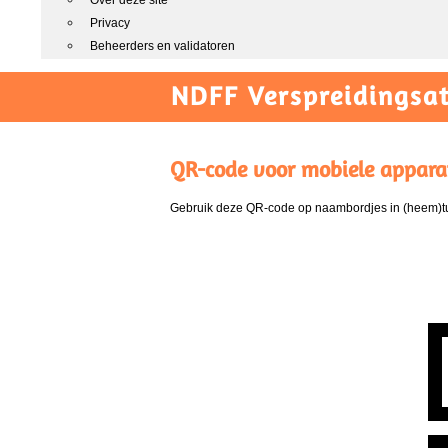
Over deze site
Privacy
Beheerders en validatoren
NDFF Verspreidingsat
QR-code voor mobiele appara
Gebruik deze QR-code op naambordjes in (heem)tui