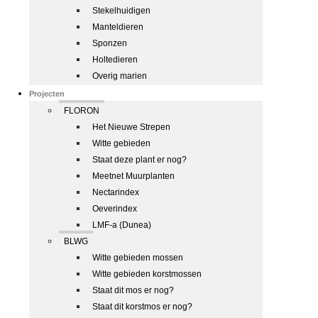
Stekelhuidigen
Manteldieren
Sponzen
Holtedieren
Overig marien
Projecten
FLORON
Het Nieuwe Strepen
Witte gebieden
Staat deze plant er nog?
Meetnet Muurplanten
Nectarindex
Oeverindex
LMF-a (Dunea)
BLWG
Witte gebieden mossen
Witte gebieden korstmossen
Staat dit mos er nog?
Staat dit korstmos er nog?