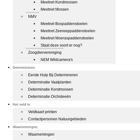
Meetnet Korstmossen
Meetnet Mossen
NMV
Meetnet Bospaddenstoelen
Meetnet Zeereeppaddenstoelen
Meetnet Moeraspaddenstoelen
Staat deze soort er nog?
Zoogdiervereniging
NEM Wildcamera's
Determineren
Eerste Hulp Bij Determineren
Determinatie Vaatplanten
Determinatie Korstmossen
Determinatie Orchideeën
Het veld in
Veldkaart printen
Contactpersonen Natuurgebieden
Waarnemingen
Waarnemingen