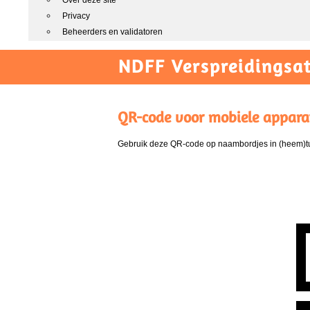
Over deze site
Privacy
Beheerders en validatoren
NDFF Verspreidingsat
QR-code voor mobiele appara
Gebruik deze QR-code op naambordjes in (heem)tui