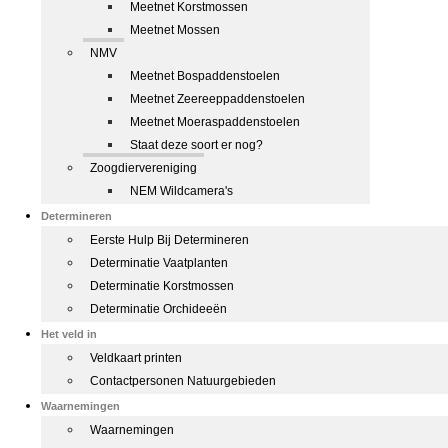
Meetnet Korstmossen
Meetnet Mossen
NMV
Meetnet Bospaddenstoelen
Meetnet Zeereeppaddenstoelen
Meetnet Moeraspaddenstoelen
Staat deze soort er nog?
Zoogdiervereniging
NEM Wildcamera's
Determineren
Eerste Hulp Bij Determineren
Determinatie Vaatplanten
Determinatie Korstmossen
Determinatie Orchideeën
Het veld in
Veldkaart printen
Contactpersonen Natuurgebieden
Waarnemingen
Waarnemingen