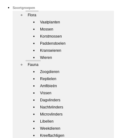
Soortgroepen
Flora
Vaatplanten
Mossen
Korstmossen
Paddenstoelen
Kranswieren
Wieren
Fauna
Zoogdieren
Reptielen
Amfibieën
Vissen
Dagvlinders
Nachtvlinders
Microvlinders
Libellen
Weekdieren
Kreeftachtigen