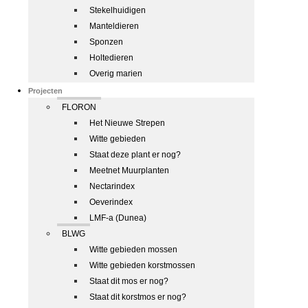
Stekelhuidigen
Manteldieren
Sponzen
Holtedieren
Overig marien
Projecten
FLORON
Het Nieuwe Strepen
Witte gebieden
Staat deze plant er nog?
Meetnet Muurplanten
Nectarindex
Oeverindex
LMF-a (Dunea)
BLWG
Witte gebieden mossen
Witte gebieden korstmossen
Staat dit mos er nog?
Staat dit korstmos er nog?