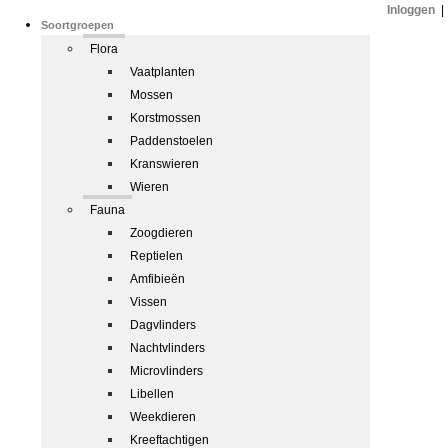
Inloggen
|
Soortgroepen
Flora
Vaatplanten
Mossen
Korstmossen
Paddenstoelen
Kranswieren
Wieren
Fauna
Zoogdieren
Reptielen
Amfibieën
Vissen
Dagvlinders
Nachtvlinders
Microvlinders
Libellen
Weekdieren
Kreeftachtigen