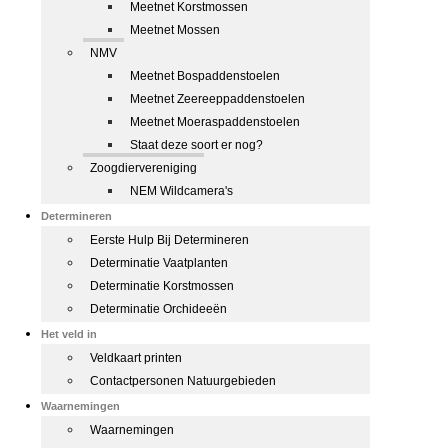
Meetnet Korstmossen
Meetnet Mossen
NMV
Meetnet Bospaddenstoelen
Meetnet Zeereeppaddenstoelen
Meetnet Moeraspaddenstoelen
Staat deze soort er nog?
Zoogdiervereniging
NEM Wildcamera's
Determineren
Eerste Hulp Bij Determineren
Determinatie Vaatplanten
Determinatie Korstmossen
Determinatie Orchideeën
Het veld in
Veldkaart printen
Contactpersonen Natuurgebieden
Waarnemingen
Waarnemingen