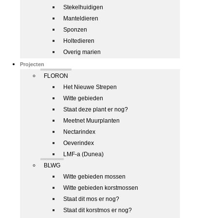
Stekelhuidigen
Manteldieren
Sponzen
Holtedieren
Overig marien
Projecten
FLORON
Het Nieuwe Strepen
Witte gebieden
Staat deze plant er nog?
Meetnet Muurplanten
Nectarindex
Oeverindex
LMF-a (Dunea)
BLWG
Witte gebieden mossen
Witte gebieden korstmossen
Staat dit mos er nog?
Staat dit korstmos er nog?