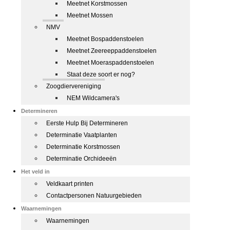
Meetnet Korstmossen
Meetnet Mossen
NMV
Meetnet Bospaddenstoelen
Meetnet Zeereeppaddenstoelen
Meetnet Moeraspaddenstoelen
Staat deze soort er nog?
Zoogdiervereniging
NEM Wildcamera's
Determineren
Eerste Hulp Bij Determineren
Determinatie Vaatplanten
Determinatie Korstmossen
Determinatie Orchideeën
Het veld in
Veldkaart printen
Contactpersonen Natuurgebieden
Waarnemingen
Waarnemingen