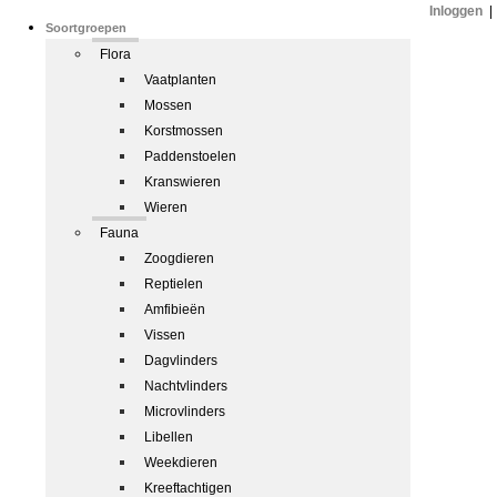
Inloggen
|
Soortgroepen
Flora
Vaatplanten
Mossen
Korstmossen
Paddenstoelen
Kranswieren
Wieren
Fauna
Zoogdieren
Reptielen
Amfibieën
Vissen
Dagvlinders
Nachtvlinders
Microvlinders
Libellen
Weekdieren
Kreeftachtigen