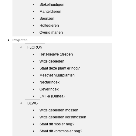
Stekelhuidigen
Manteldieren
Sponzen
Holtedieren
Overig marien
Projecten
FLORON
Het Nieuwe Strepen
Witte gebieden
Staat deze plant er nog?
Meetnet Muurplanten
Nectarindex
Oeverindex
LMF-a (Dunea)
BLWG
Witte gebieden mossen
Witte gebieden korstmossen
Staat dit mos er nog?
Staat dit korstmos er nog?