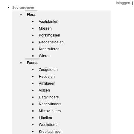
Inloggen
|
Soortgroepen
Flora
Vaatplanten
Mossen
Korstmossen
Paddenstoelen
Kranswieren
Wieren
Fauna
Zoogdieren
Reptielen
Amfibieën
Vissen
Dagvlinders
Nachtvlinders
Microvlinders
Libellen
Weekdieren
Kreeftachtigen