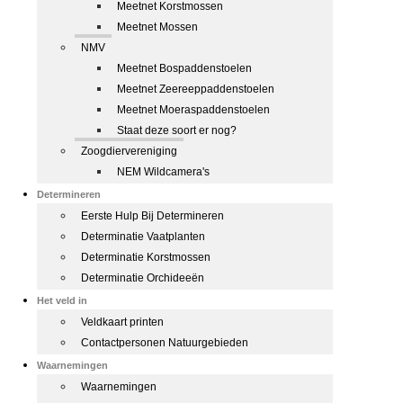
Meetnet Korstmossen
Meetnet Mossen
NMV
Meetnet Bospaddenstoelen
Meetnet Zeereeppaddenstoelen
Meetnet Moeraspaddenstoelen
Staat deze soort er nog?
Zoogdiervereniging
NEM Wildcamera's
Determineren
Eerste Hulp Bij Determineren
Determinatie Vaatplanten
Determinatie Korstmossen
Determinatie Orchideeën
Het veld in
Veldkaart printen
Contactpersonen Natuurgebieden
Waarnemingen
Waarnemingen