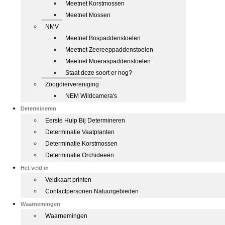
Meetnet Korstmossen
Meetnet Mossen
NMV
Meetnet Bospaddenstoelen
Meetnet Zeereeppaddenstoelen
Meetnet Moeraspaddenstoelen
Staat deze soort er nog?
Zoogdiervereniging
NEM Wildcamera's
Determineren
Eerste Hulp Bij Determineren
Determinatie Vaatplanten
Determinatie Korstmossen
Determinatie Orchideeën
Het veld in
Veldkaart printen
Contactpersonen Natuurgebieden
Waarnemingen
Waarnemingen