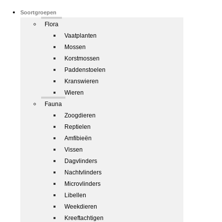
Soortgroepen
Flora
Vaatplanten
Mossen
Korstmossen
Paddenstoelen
Kranswieren
Wieren
Fauna
Zoogdieren
Reptielen
Amfibieën
Vissen
Dagvlinders
Nachtvlinders
Microvlinders
Libellen
Weekdieren
Kreeftachtigen