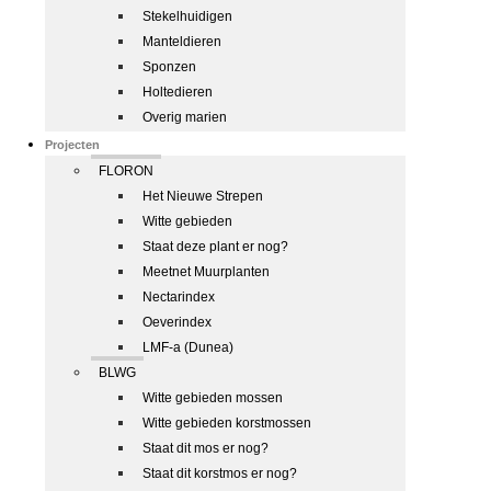
Stekelhuidigen
Manteldieren
Sponzen
Holtedieren
Overig marien
Projecten
FLORON
Het Nieuwe Strepen
Witte gebieden
Staat deze plant er nog?
Meetnet Muurplanten
Nectarindex
Oeverindex
LMF-a (Dunea)
BLWG
Witte gebieden mossen
Witte gebieden korstmossen
Staat dit mos er nog?
Staat dit korstmos er nog?