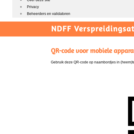
Over deze site
Privacy
Beheerders en validatoren
NDFF Verspreidingsat
QR-code voor mobiele appara
Gebruik deze QR-code op naambordjes in (heem)tui