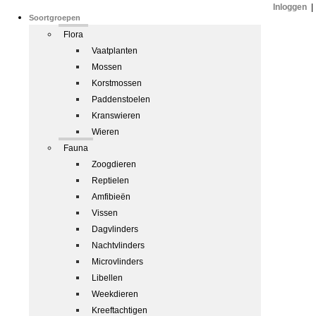
Inloggen
|
Soortgroepen
Flora
Vaatplanten
Mossen
Korstmossen
Paddenstoelen
Kranswieren
Wieren
Fauna
Zoogdieren
Reptielen
Amfibieën
Vissen
Dagvlinders
Nachtvlinders
Microvlinders
Libellen
Weekdieren
Kreeftachtigen