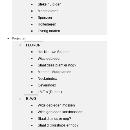
Stekelhuidigen
Manteldieren
Sponzen
Holtedieren
Overig marien
Projecten
FLORON
Het Nieuwe Strepen
Witte gebieden
Staat deze plant er nog?
Meetnet Muurplanten
Nectarindex
Oeverindex
LMF-a (Dunea)
BLWG
Witte gebieden mossen
Witte gebieden korstmossen
Staat dit mos er nog?
Staat dit korstmos er nog?