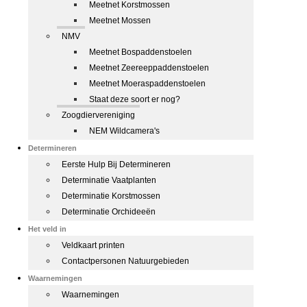
Meetnet Korstmossen
Meetnet Mossen
NMV
Meetnet Bospaddenstoelen
Meetnet Zeereeppaddenstoelen
Meetnet Moeraspaddenstoelen
Staat deze soort er nog?
Zoogdiervereniging
NEM Wildcamera's
Determineren
Eerste Hulp Bij Determineren
Determinatie Vaatplanten
Determinatie Korstmossen
Determinatie Orchideeën
Het veld in
Veldkaart printen
Contactpersonen Natuurgebieden
Waarnemingen
Waarnemingen