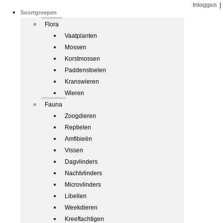
Inloggen
|
Soortgroepen
Flora
Vaatplanten
Mossen
Korstmossen
Paddenstoelen
Kranswieren
Wieren
Fauna
Zoogdieren
Reptielen
Amfibieën
Vissen
Dagvlinders
Nachtvlinders
Microvlinders
Libellen
Weekdieren
Kreeftachtigen