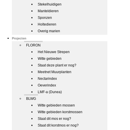
Stekelhuidigen
Manteldieren
Sponzen
Holtedieren
Overig marien
Projecten
FLORON
Het Nieuwe Strepen
Witte gebieden
Staat deze plant er nog?
Meetnet Muurplanten
Nectarindex
Oeverindex
LMF-a (Dunea)
BLWG
Witte gebieden mossen
Witte gebieden korstmossen
Staat dit mos er nog?
Staat dit korstmos er nog?