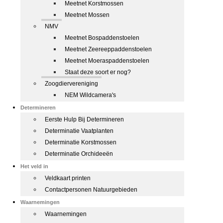
Meetnet Korstmossen
Meetnet Mossen
NMV
Meetnet Bospaddenstoelen
Meetnet Zeereeppaddenstoelen
Meetnet Moeraspaddenstoelen
Staat deze soort er nog?
Zoogdiervereniging
NEM Wildcamera's
Determineren
Eerste Hulp Bij Determineren
Determinatie Vaatplanten
Determinatie Korstmossen
Determinatie Orchideeën
Het veld in
Veldkaart printen
Contactpersonen Natuurgebieden
Waarnemingen
Waarnemingen