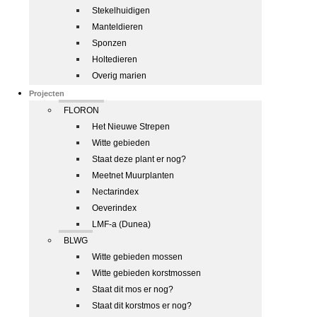
Stekelhuidigen
Manteldieren
Sponzen
Holtedieren
Overig marien
Projecten
FLORON
Het Nieuwe Strepen
Witte gebieden
Staat deze plant er nog?
Meetnet Muurplanten
Nectarindex
Oeverindex
LMF-a (Dunea)
BLWG
Witte gebieden mossen
Witte gebieden korstmossen
Staat dit mos er nog?
Staat dit korstmos er nog?