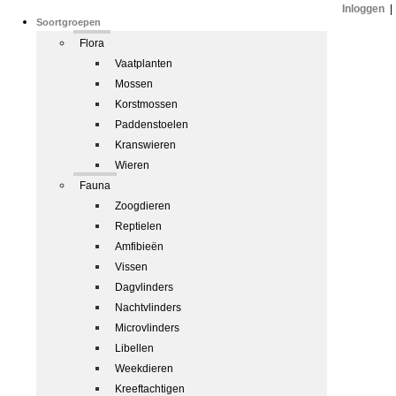
Inloggen
|
Soortgroepen
Flora
Vaatplanten
Mossen
Korstmossen
Paddenstoelen
Kranswieren
Wieren
Fauna
Zoogdieren
Reptielen
Amfibieën
Vissen
Dagvlinders
Nachtvlinders
Microvlinders
Libellen
Weekdieren
Kreeftachtigen