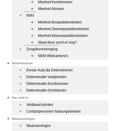
Meetnet Korstmossen
Meetnet Mossen
NMV
Meetnet Bospaddenstoelen
Meetnet Zeereeppaddenstoelen
Meetnet Moeraspaddenstoelen
Staat deze soort er nog?
Zoogdiervereniging
NEM Wildcamera's
Determineren
Eerste Hulp Bij Determineren
Determinatie Vaatplanten
Determinatie Korstmossen
Determinatie Orchideeën
Het veld in
Veldkaart printen
Contactpersonen Natuurgebieden
Waarnemingen
Waarnemingen