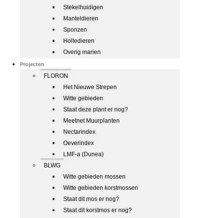
Stekelhuidigen
Manteldieren
Sponzen
Holtedieren
Overig marien
Projecten
FLORON
Het Nieuwe Strepen
Witte gebieden
Staat deze plant er nog?
Meetnet Muurplanten
Nectarindex
Oeverindex
LMF-a (Dunea)
BLWG
Witte gebieden mossen
Witte gebieden korstmossen
Staat dit mos er nog?
Staat dit korstmos er nog?