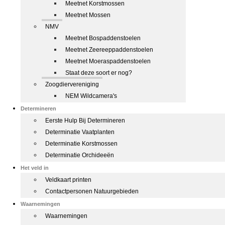
Meetnet Korstmossen
Meetnet Mossen
NMV
Meetnet Bospaddenstoelen
Meetnet Zeereeppaddenstoelen
Meetnet Moeraspaddenstoelen
Staat deze soort er nog?
Zoogdiervereniging
NEM Wildcamera's
Determineren
Eerste Hulp Bij Determineren
Determinatie Vaatplanten
Determinatie Korstmossen
Determinatie Orchideeën
Het veld in
Veldkaart printen
Contactpersonen Natuurgebieden
Waarnemingen
Waarnemingen