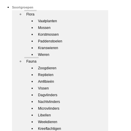
Soortgroepen
Flora
Vaatplanten
Mossen
Korstmossen
Paddenstoelen
Kranswieren
Wieren
Fauna
Zoogdieren
Reptielen
Amfibieën
Vissen
Dagvlinders
Nachtvlinders
Microvlinders
Libellen
Weekdieren
Kreeftachtigen