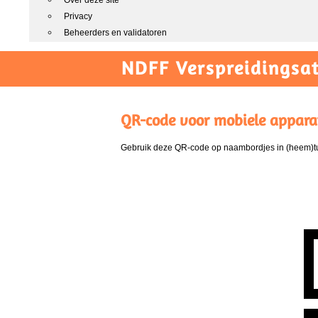
Over deze site
Privacy
Beheerders en validatoren
NDFF Verspreidingsat
QR-code voor mobiele appara
Gebruik deze QR-code op naambordjes in (heem)tui