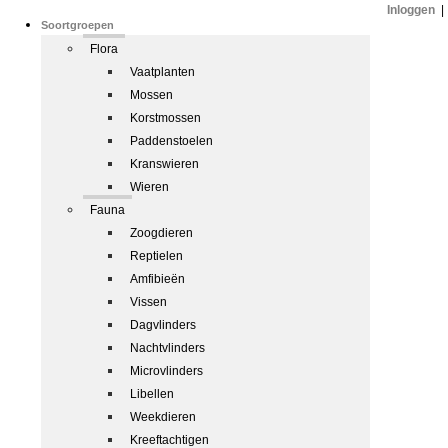
Inloggen
|
Soortgroepen
Flora
Vaatplanten
Mossen
Korstmossen
Paddenstoelen
Kranswieren
Wieren
Fauna
Zoogdieren
Reptielen
Amfibieën
Vissen
Dagvlinders
Nachtvlinders
Microvlinders
Libellen
Weekdieren
Kreeftachtigen