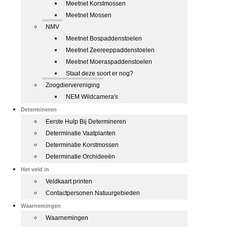
Meetnet Korstmossen
Meetnet Mossen
NMV
Meetnet Bospaddenstoelen
Meetnet Zeereeppaddenstoelen
Meetnet Moeraspaddenstoelen
Staat deze soort er nog?
Zoogdiervereniging
NEM Wildcamera's
Determineren
Eerste Hulp Bij Determineren
Determinatie Vaatplanten
Determinatie Korstmossen
Determinatie Orchideeën
Het veld in
Veldkaart printen
Contactpersonen Natuurgebieden
Waarnemingen
Waarnemingen