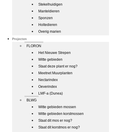
Stekelhuidigen
Manteldieren
Sponzen
Holtedieren
Overig marien
Projecten
FLORON
Het Nieuwe Strepen
Witte gebieden
Staat deze plant er nog?
Meetnet Muurplanten
Nectarindex
Oeverindex
LMF-a (Dunea)
BLWG
Witte gebieden mossen
Witte gebieden korstmossen
Staat dit mos er nog?
Staat dit korstmos er nog?