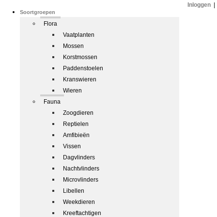
Inloggen
|
Soortgroepen
Flora
Vaatplanten
Mossen
Korstmossen
Paddenstoelen
Kranswieren
Wieren
Fauna
Zoogdieren
Reptielen
Amfibieën
Vissen
Dagvlinders
Nachtvlinders
Microvlinders
Libellen
Weekdieren
Kreeftachtigen