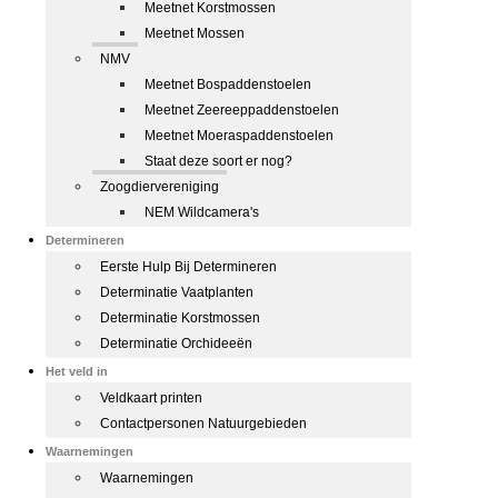
Meetnet Korstmossen
Meetnet Mossen
NMV
Meetnet Bospaddenstoelen
Meetnet Zeereeppaddenstoelen
Meetnet Moeraspaddenstoelen
Staat deze soort er nog?
Zoogdiervereniging
NEM Wildcamera's
Determineren
Eerste Hulp Bij Determineren
Determinatie Vaatplanten
Determinatie Korstmossen
Determinatie Orchideeën
Het veld in
Veldkaart printen
Contactpersonen Natuurgebieden
Waarnemingen
Waarnemingen