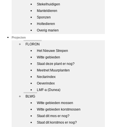
Stekelhuidigen
Manteldieren
Sponzen
Holtedieren
Overig marien
Projecten
FLORON
Het Nieuwe Strepen
Witte gebieden
Staat deze plant er nog?
Meetnet Muurplanten
Nectarindex
Oeverindex
LMF-a (Dunea)
BLWG
Witte gebieden mossen
Witte gebieden korstmossen
Staat dit mos er nog?
Staat dit korstmos er nog?