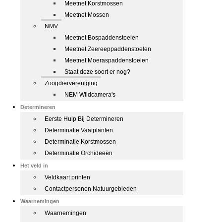
Meetnet Korstmossen
Meetnet Mossen
NMV
Meetnet Bospaddenstoelen
Meetnet Zeereeppaddenstoelen
Meetnet Moeraspaddenstoelen
Staat deze soort er nog?
Zoogdiervereniging
NEM Wildcamera's
Determineren
Eerste Hulp Bij Determineren
Determinatie Vaatplanten
Determinatie Korstmossen
Determinatie Orchideeën
Het veld in
Veldkaart printen
Contactpersonen Natuurgebieden
Waarnemingen
Waarnemingen