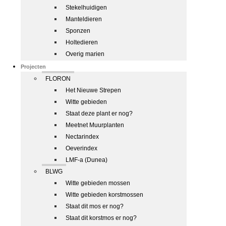
Stekelhuidigen
Manteldieren
Sponzen
Holtedieren
Overig marien
Projecten
FLORON
Het Nieuwe Strepen
Witte gebieden
Staat deze plant er nog?
Meetnet Muurplanten
Nectarindex
Oeverindex
LMF-a (Dunea)
BLWG
Witte gebieden mossen
Witte gebieden korstmossen
Staat dit mos er nog?
Staat dit korstmos er nog?