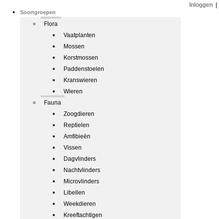
Inloggen
|
Soortgroepen
Flora
Vaatplanten
Mossen
Korstmossen
Paddenstoelen
Kranswieren
Wieren
Fauna
Zoogdieren
Reptielen
Amfibieën
Vissen
Dagvlinders
Nachtvlinders
Microvlinders
Libellen
Weekdieren
Kreeftachtigen