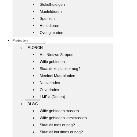
Stekelhuidigen
Manteldieren
Sponzen
Holtedieren
Overig marien
Projecten
FLORON
Het Nieuwe Strepen
Witte gebieden
Staat deze plant er nog?
Meetnet Muurplanten
Nectarindex
Oeverindex
LMF-a (Dunea)
BLWG
Witte gebieden mossen
Witte gebieden korstmossen
Staat dit mos er nog?
Staat dit korstmos er nog?