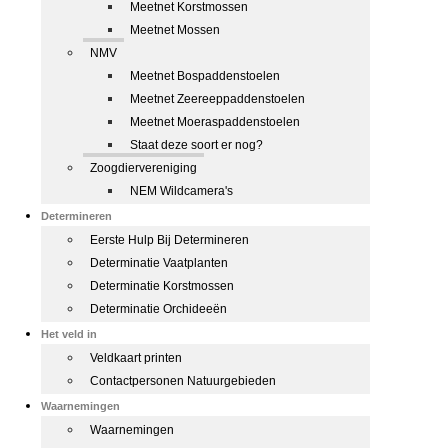
Meetnet Korstmossen
Meetnet Mossen
NMV
Meetnet Bospaddenstoelen
Meetnet Zeereeppaddenstoelen
Meetnet Moeraspaddenstoelen
Staat deze soort er nog?
Zoogdiervereniging
NEM Wildcamera's
Determineren
Eerste Hulp Bij Determineren
Determinatie Vaatplanten
Determinatie Korstmossen
Determinatie Orchideeën
Het veld in
Veldkaart printen
Contactpersonen Natuurgebieden
Waarnemingen
Waarnemingen