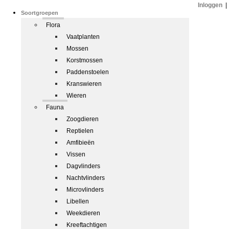
Inloggen
|
Soortgroepen
Flora
Vaatplanten
Mossen
Korstmossen
Paddenstoelen
Kranswieren
Wieren
Fauna
Zoogdieren
Reptielen
Amfibieën
Vissen
Dagvlinders
Nachtvlinders
Microvlinders
Libellen
Weekdieren
Kreeftachtigen