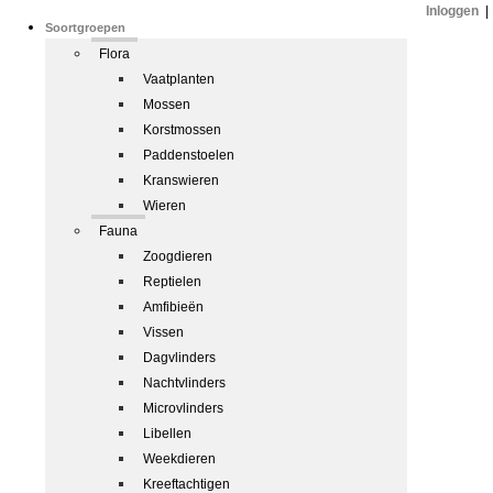
Inloggen
|
Soortgroepen
Flora
Vaatplanten
Mossen
Korstmossen
Paddenstoelen
Kranswieren
Wieren
Fauna
Zoogdieren
Reptielen
Amfibieën
Vissen
Dagvlinders
Nachtvlinders
Microvlinders
Libellen
Weekdieren
Kreeftachtigen