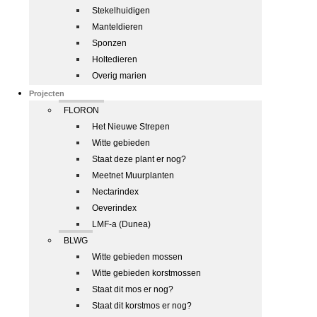
Stekelhuidigen
Manteldieren
Sponzen
Holtedieren
Overig marien
Projecten
FLORON
Het Nieuwe Strepen
Witte gebieden
Staat deze plant er nog?
Meetnet Muurplanten
Nectarindex
Oeverindex
LMF-a (Dunea)
BLWG
Witte gebieden mossen
Witte gebieden korstmossen
Staat dit mos er nog?
Staat dit korstmos er nog?