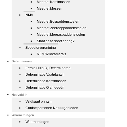
Meetnet Korstmossen
Meetnet Mossen
NMV
Meetnet Bospaddenstoelen
Meetnet Zeereeppaddenstoelen
Meetnet Moeraspaddenstoelen
Staat deze soort er nog?
Zoogdiervereniging
NEM Wildcamera's
Determineren
Eerste Hulp Bij Determineren
Determinatie Vaatplanten
Determinatie Korstmossen
Determinatie Orchideeën
Het veld in
Veldkaart printen
Contactpersonen Natuurgebieden
Waarnemingen
Waarnemingen