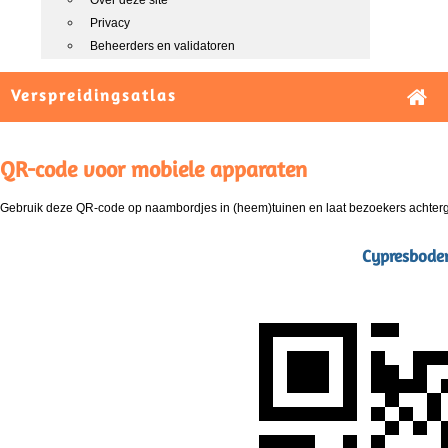
Over deze site
Privacy
Beheerders en validatoren
Verspreidingsatlas
QR-code voor mobiele apparaten
Gebruik deze QR-code op naambordjes in (heem)tuinen en laat bezoekers achterg
Cypresbodem