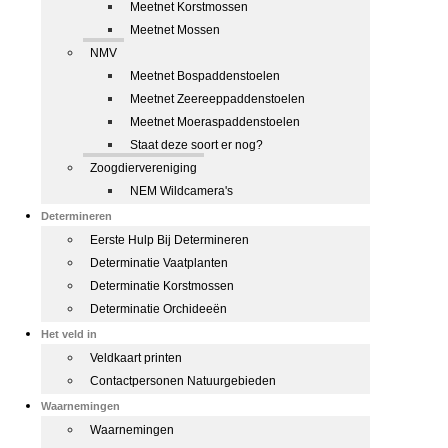
Meetnet Korstmossen
Meetnet Mossen
NMV
Meetnet Bospaddenstoelen
Meetnet Zeereeppaddenstoelen
Meetnet Moeraspaddenstoelen
Staat deze soort er nog?
Zoogdiervereniging
NEM Wildcamera's
Determineren
Eerste Hulp Bij Determineren
Determinatie Vaatplanten
Determinatie Korstmossen
Determinatie Orchideeën
Het veld in
Veldkaart printen
Contactpersonen Natuurgebieden
Waarnemingen
Waarnemingen