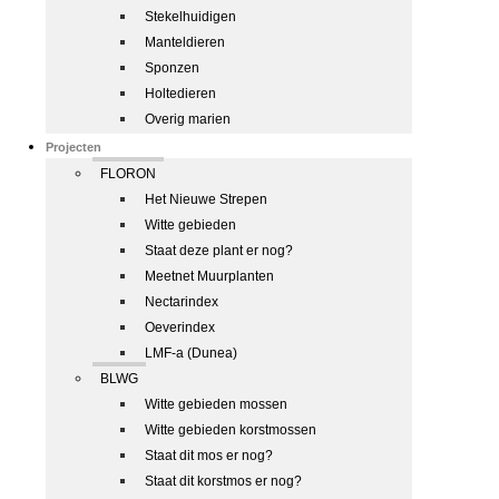
Stekelhuidigen
Manteldieren
Sponzen
Holtedieren
Overig marien
Projecten
FLORON
Het Nieuwe Strepen
Witte gebieden
Staat deze plant er nog?
Meetnet Muurplanten
Nectarindex
Oeverindex
LMF-a (Dunea)
BLWG
Witte gebieden mossen
Witte gebieden korstmossen
Staat dit mos er nog?
Staat dit korstmos er nog?