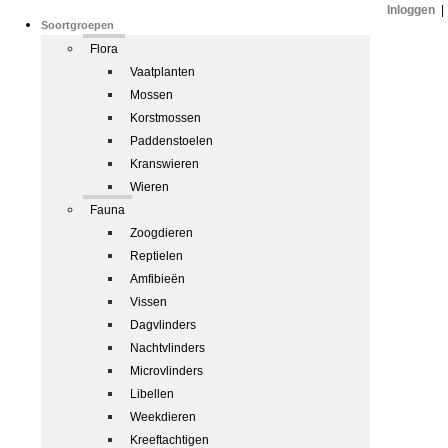
Inloggen
|
Soortgroepen
Flora
Vaatplanten
Mossen
Korstmossen
Paddenstoelen
Kranswieren
Wieren
Fauna
Zoogdieren
Reptielen
Amfibieën
Vissen
Dagvlinders
Nachtvlinders
Microvlinders
Libellen
Weekdieren
Kreeftachtigen