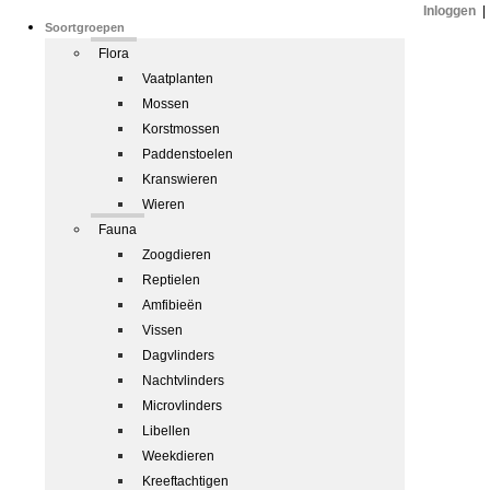
Inloggen
|
Soortgroepen
Flora
Vaatplanten
Mossen
Korstmossen
Paddenstoelen
Kranswieren
Wieren
Fauna
Zoogdieren
Reptielen
Amfibieën
Vissen
Dagvlinders
Nachtvlinders
Microvlinders
Libellen
Weekdieren
Kreeftachtigen