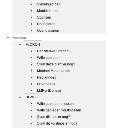
Stekelhuidigen
Manteldieren
Sponzen
Holtedieren
Overig marien
Projecten
FLORON
Het Nieuwe Strepen
Witte gebieden
Staat deze plant er nog?
Meetnet Muurplanten
Nectarindex
Oeverindex
LMF-a (Dunea)
BLWG
Witte gebieden mossen
Witte gebieden korstmossen
Staat dit mos er nog?
Staat dit korstmos er nog?