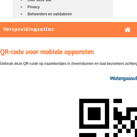
Over deze site
Privacy
Beheerders en validatoren
Verspreidingsatlas
QR-code voor mobiele apparaten
Gebruik deze QR-code op naambordjes in (heem)tuinen en laat bezoekers achterg
Watergaasvl