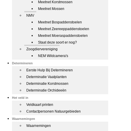
Meetnet Korstmossen
Meetnet Mossen
NMV
Meetnet Bospaddenstoelen
Meetnet Zeereeppaddenstoelen
Meetnet Moeraspaddenstoelen
Staat deze soort er nog?
Zoogdiervereniging
NEM Wildcamera's
Determineren
Eerste Hulp Bij Determineren
Determinatie Vaatplanten
Determinatie Korstmossen
Determinatie Orchideeën
Het veld in
Veldkaart printen
Contactpersonen Natuurgebieden
Waarnemingen
Waarnemingen