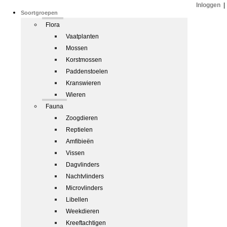
Inloggen
|
Soortgroepen
Flora
Vaatplanten
Mossen
Korstmossen
Paddenstoelen
Kranswieren
Wieren
Fauna
Zoogdieren
Reptielen
Amfibieën
Vissen
Dagvlinders
Nachtvlinders
Microvlinders
Libellen
Weekdieren
Kreeftachtigen