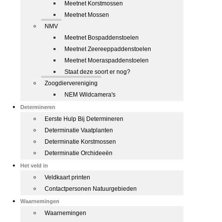
Meetnet Korstmossen
Meetnet Mossen
NMV
Meetnet Bospaddenstoelen
Meetnet Zeereeppaddenstoelen
Meetnet Moeraspaddenstoelen
Staat deze soort er nog?
Zoogdiervereniging
NEM Wildcamera's
Determineren
Eerste Hulp Bij Determineren
Determinatie Vaatplanten
Determinatie Korstmossen
Determinatie Orchideeën
Het veld in
Veldkaart printen
Contactpersonen Natuurgebieden
Waarnemingen
Waarnemingen