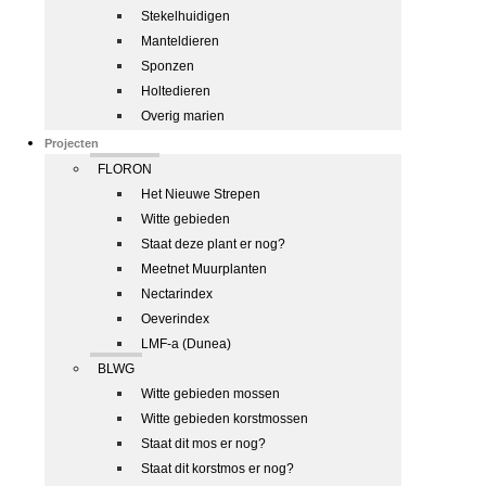
Stekelhuidigen
Manteldieren
Sponzen
Holtedieren
Overig marien
Projecten
FLORON
Het Nieuwe Strepen
Witte gebieden
Staat deze plant er nog?
Meetnet Muurplanten
Nectarindex
Oeverindex
LMF-a (Dunea)
BLWG
Witte gebieden mossen
Witte gebieden korstmossen
Staat dit mos er nog?
Staat dit korstmos er nog?