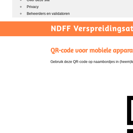
Over deze site
Privacy
Beheerders en validatoren
NDFF Verspreidingsat
QR-code voor mobiele appara
Gebruik deze QR-code op naambordjes in (heem)tui