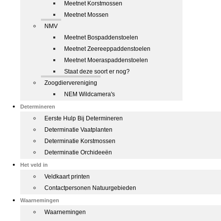
Meetnet Korstmossen
Meetnet Mossen
NMV
Meetnet Bospaddenstoelen
Meetnet Zeereeppaddenstoelen
Meetnet Moeraspaddenstoelen
Staat deze soort er nog?
Zoogdiervereniging
NEM Wildcamera's
Determineren
Eerste Hulp Bij Determineren
Determinatie Vaatplanten
Determinatie Korstmossen
Determinatie Orchideeën
Het veld in
Veldkaart printen
Contactpersonen Natuurgebieden
Waarnemingen
Waarnemingen