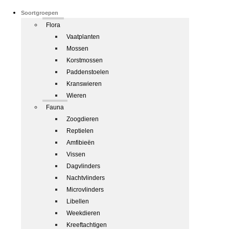
Soortgroepen
Flora
Vaatplanten
Mossen
Korstmossen
Paddenstoelen
Kranswieren
Wieren
Fauna
Zoogdieren
Reptielen
Amfibieën
Vissen
Dagvlinders
Nachtvlinders
Microvlinders
Libellen
Weekdieren
Kreeftachtigen