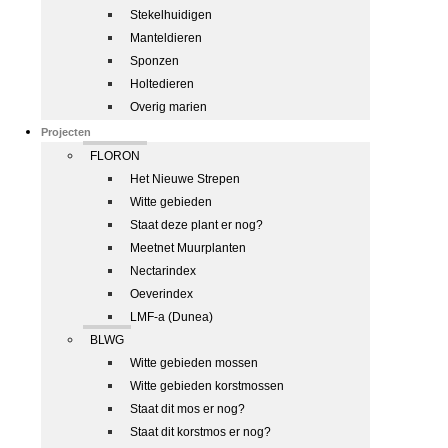
Stekelhuidigen
Manteldieren
Sponzen
Holtedieren
Overig marien
Projecten
FLORON
Het Nieuwe Strepen
Witte gebieden
Staat deze plant er nog?
Meetnet Muurplanten
Nectarindex
Oeverindex
LMF-a (Dunea)
BLWG
Witte gebieden mossen
Witte gebieden korstmossen
Staat dit mos er nog?
Staat dit korstmos er nog?