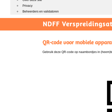
Over deze site
Privacy
Beheerders en validatoren
NDFF Verspreidingsat
QR-code voor mobiele appara
Gebruik deze QR-code op naambordjes in (heem)tui