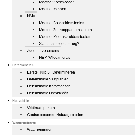
Meetnet Korstmossen
Meetnet Mossen
NMV
Meetnet Bospaddenstoelen
Meetnet Zeereeppaddenstoelen
Meetnet Moeraspaddenstoelen
Staat deze soort er nog?
Zoogdiervereniging
NEM Wildcamera's
Determineren
Eerste Hulp Bij Determineren
Determinatie Vaatplanten
Determinatie Korstmossen
Determinatie Orchideeën
Het veld in
Veldkaart printen
Contactpersonen Natuurgebieden
Waarnemingen
Waarnemingen