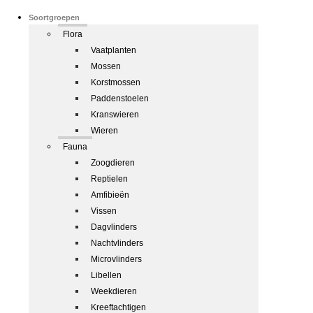
Soortgroepen
Flora
Vaatplanten
Mossen
Korstmossen
Paddenstoelen
Kranswieren
Wieren
Fauna
Zoogdieren
Reptielen
Amfibieën
Vissen
Dagvlinders
Nachtvlinders
Microvlinders
Libellen
Weekdieren
Kreeftachtigen