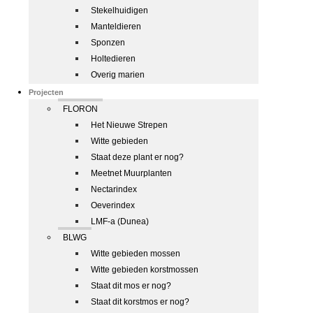
Stekelhuidigen
Manteldieren
Sponzen
Holtedieren
Overig marien
Projecten
FLORON
Het Nieuwe Strepen
Witte gebieden
Staat deze plant er nog?
Meetnet Muurplanten
Nectarindex
Oeverindex
LMF-a (Dunea)
BLWG
Witte gebieden mossen
Witte gebieden korstmossen
Staat dit mos er nog?
Staat dit korstmos er nog?