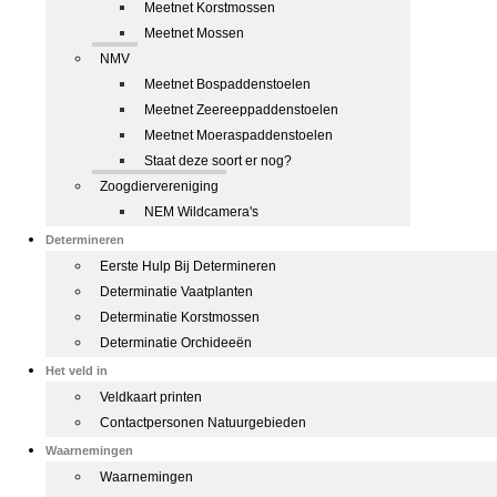
Meetnet Korstmossen
Meetnet Mossen
NMV
Meetnet Bospaddenstoelen
Meetnet Zeereeppaddenstoelen
Meetnet Moeraspaddenstoelen
Staat deze soort er nog?
Zoogdiervereniging
NEM Wildcamera's
Determineren
Eerste Hulp Bij Determineren
Determinatie Vaatplanten
Determinatie Korstmossen
Determinatie Orchideeën
Het veld in
Veldkaart printen
Contactpersonen Natuurgebieden
Waarnemingen
Waarnemingen