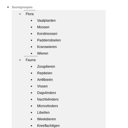
Soortgroepen
Flora
Vaatplanten
Mossen
Korstmossen
Paddenstoelen
Kranswieren
Wieren
Fauna
Zoogdieren
Reptielen
Amfibieën
Vissen
Dagvlinders
Nachtvlinders
Microvlinders
Libellen
Weekdieren
Kreeftachtigen