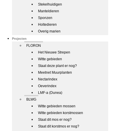
Stekelhuidigen
Manteldieren
Sponzen
Holtedieren
Overig marien
Projecten
FLORON
Het Nieuwe Strepen
Witte gebieden
Staat deze plant er nog?
Meetnet Muurplanten
Nectarindex
Oeverindex
LMF-a (Dunea)
BLWG
Witte gebieden mossen
Witte gebieden korstmossen
Staat dit mos er nog?
Staat dit korstmos er nog?