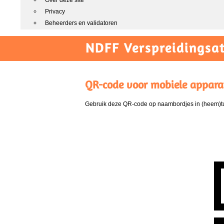
Over deze site
Privacy
Beheerders en validatoren
NDFF Verspreidingsat
QR-code voor mobiele appara
Gebruik deze QR-code op naambordjes in (heem)tui