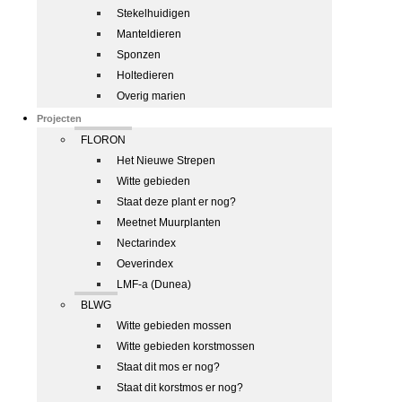
Stekelhuidigen
Manteldieren
Sponzen
Holtedieren
Overig marien
Projecten
FLORON
Het Nieuwe Strepen
Witte gebieden
Staat deze plant er nog?
Meetnet Muurplanten
Nectarindex
Oeverindex
LMF-a (Dunea)
BLWG
Witte gebieden mossen
Witte gebieden korstmossen
Staat dit mos er nog?
Staat dit korstmos er nog?