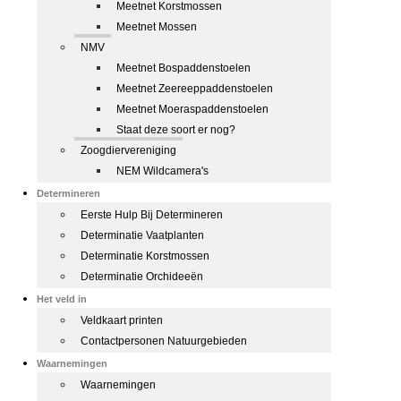
Meetnet Korstmossen
Meetnet Mossen
NMV
Meetnet Bospaddenstoelen
Meetnet Zeereeppaddenstoelen
Meetnet Moeraspaddenstoelen
Staat deze soort er nog?
Zoogdiervereniging
NEM Wildcamera's
Determineren
Eerste Hulp Bij Determineren
Determinatie Vaatplanten
Determinatie Korstmossen
Determinatie Orchideeën
Het veld in
Veldkaart printen
Contactpersonen Natuurgebieden
Waarnemingen
Waarnemingen