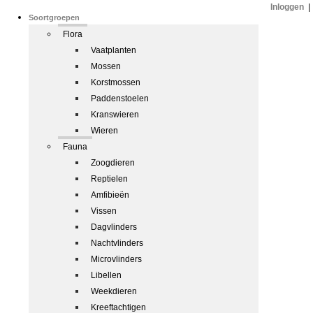
Inloggen
|
Soortgroepen
Flora
Vaatplanten
Mossen
Korstmossen
Paddenstoelen
Kranswieren
Wieren
Fauna
Zoogdieren
Reptielen
Amfibieën
Vissen
Dagvlinders
Nachtvlinders
Microvlinders
Libellen
Weekdieren
Kreeftachtigen