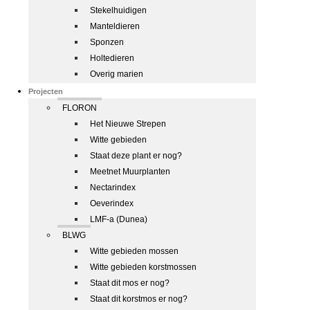
Stekelhuidigen
Manteldieren
Sponzen
Holtedieren
Overig marien
Projecten
FLORON
Het Nieuwe Strepen
Witte gebieden
Staat deze plant er nog?
Meetnet Muurplanten
Nectarindex
Oeverindex
LMF-a (Dunea)
BLWG
Witte gebieden mossen
Witte gebieden korstmossen
Staat dit mos er nog?
Staat dit korstmos er nog?