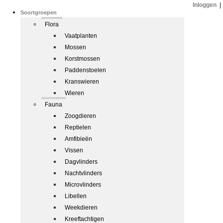
Inloggen
|
Soortgroepen
Flora
Vaatplanten
Mossen
Korstmossen
Paddenstoelen
Kranswieren
Wieren
Fauna
Zoogdieren
Reptielen
Amfibieën
Vissen
Dagvlinders
Nachtvlinders
Microvlinders
Libellen
Weekdieren
Kreeftachtigen