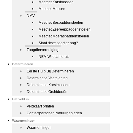
Meetnet Korstmossen
Meetnet Mossen
NMV
Meetnet Bospaddenstoelen
Meetnet Zeereeppaddenstoelen
Meetnet Moeraspaddenstoelen
Staat deze soort er nog?
Zoogdiervereniging
NEM Wildcamera's
Determineren
Eerste Hulp Bij Determineren
Determinatie Vaatplanten
Determinatie Korstmossen
Determinatie Orchideeën
Het veld in
Veldkaart printen
Contactpersonen Natuurgebieden
Waarnemingen
Waarnemingen