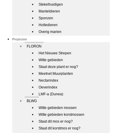
Stekelhuidigen
Manteldieren
Sponzen
Holtedieren
Overig marien
Projecten
FLORON
Het Nieuwe Strepen
Witte gebieden
Staat deze plant er nog?
Meetnet Muurplanten
Nectarindex
Oeverindex
LMF-a (Dunea)
BLWG
Witte gebieden mossen
Witte gebieden korstmossen
Staat dit mos er nog?
Staat dit korstmos er nog?