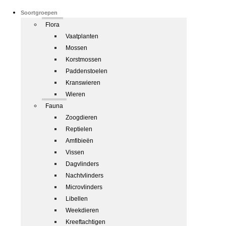
Soortgroepen
Flora
Vaatplanten
Mossen
Korstmossen
Paddenstoelen
Kranswieren
Wieren
Fauna
Zoogdieren
Reptielen
Amfibieën
Vissen
Dagvlinders
Nachtvlinders
Microvlinders
Libellen
Weekdieren
Kreeftachtigen