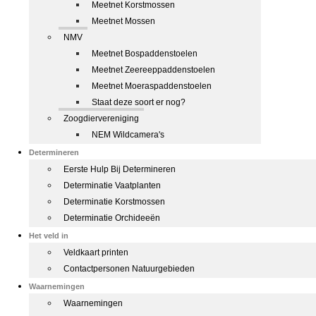
Meetnet Korstmossen
Meetnet Mossen
NMV
Meetnet Bospaddenstoelen
Meetnet Zeereeppaddenstoelen
Meetnet Moeraspaddenstoelen
Staat deze soort er nog?
Zoogdiervereniging
NEM Wildcamera's
Determineren
Eerste Hulp Bij Determineren
Determinatie Vaatplanten
Determinatie Korstmossen
Determinatie Orchideeën
Het veld in
Veldkaart printen
Contactpersonen Natuurgebieden
Waarnemingen
Waarnemingen