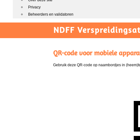
Over deze site
Privacy
Beheerders en validatoren
NDFF Verspreidingsat
QR-code voor mobiele appara
Gebruik deze QR-code op naambordjes in (heem)tui