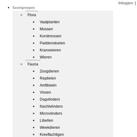
Inloggen
|
Soortgroepen
Flora
Vaatplanten
Mossen
Korstmossen
Paddenstoelen
Kranswieren
Wieren
Fauna
Zoogdieren
Reptielen
Amfibieën
Vissen
Dagvlinders
Nachtvlinders
Microvlinders
Libellen
Weekdieren
Kreeftachtigen