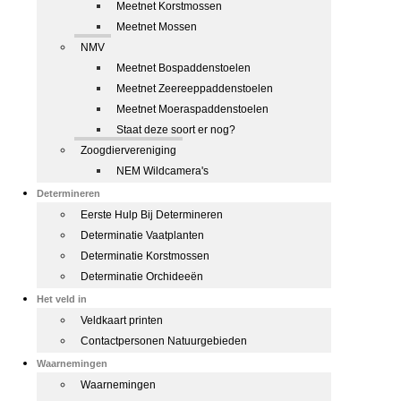
Meetnet Korstmossen
Meetnet Mossen
NMV
Meetnet Bospaddenstoelen
Meetnet Zeereeppaddenstoelen
Meetnet Moeraspaddenstoelen
Staat deze soort er nog?
Zoogdiervereniging
NEM Wildcamera's
Determineren
Eerste Hulp Bij Determineren
Determinatie Vaatplanten
Determinatie Korstmossen
Determinatie Orchideeën
Het veld in
Veldkaart printen
Contactpersonen Natuurgebieden
Waarnemingen
Waarnemingen