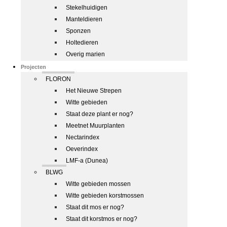
Stekelhuidigen
Manteldieren
Sponzen
Holtedieren
Overig marien
Projecten
FLORON
Het Nieuwe Strepen
Witte gebieden
Staat deze plant er nog?
Meetnet Muurplanten
Nectarindex
Oeverindex
LMF-a (Dunea)
BLWG
Witte gebieden mossen
Witte gebieden korstmossen
Staat dit mos er nog?
Staat dit korstmos er nog?