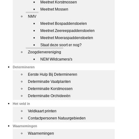
Meetnet Korstmossen
Meetnet Mossen
NMV
Meetnet Bospaddenstoelen
Meetnet Zeereeppaddenstoelen
Meetnet Moeraspaddenstoelen
Staat deze soort er nog?
Zoogdiervereniging
NEM Wildcamera's
Determineren
Eerste Hulp Bij Determineren
Determinatie Vaatplanten
Determinatie Korstmossen
Determinatie Orchideeën
Het veld in
Veldkaart printen
Contactpersonen Natuurgebieden
Waarnemingen
Waarnemingen