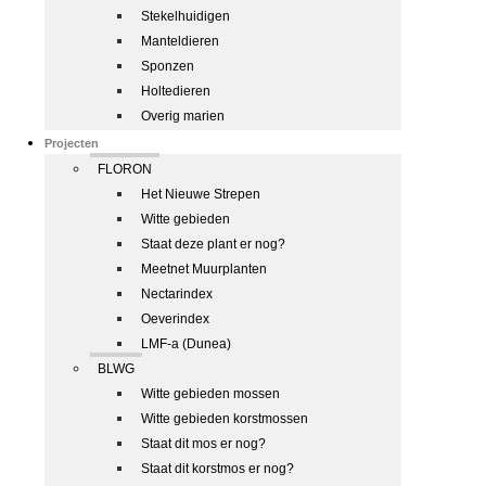
Stekelhuidigen
Manteldieren
Sponzen
Holtedieren
Overig marien
Projecten
FLORON
Het Nieuwe Strepen
Witte gebieden
Staat deze plant er nog?
Meetnet Muurplanten
Nectarindex
Oeverindex
LMF-a (Dunea)
BLWG
Witte gebieden mossen
Witte gebieden korstmossen
Staat dit mos er nog?
Staat dit korstmos er nog?