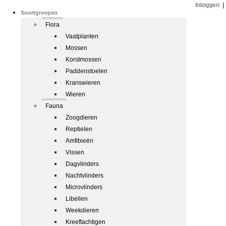
Inloggen
|
Soortgroepen
Flora
Vaatplanten
Mossen
Korstmossen
Paddenstoelen
Kranswieren
Wieren
Fauna
Zoogdieren
Reptielen
Amfibieën
Vissen
Dagvlinders
Nachtvlinders
Microvlinders
Libellen
Weekdieren
Kreeftachtigen