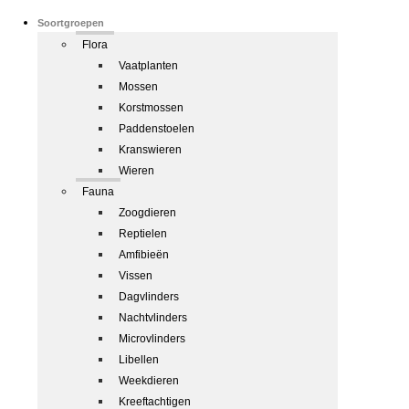
Soortgroepen
Flora
Vaatplanten
Mossen
Korstmossen
Paddenstoelen
Kranswieren
Wieren
Fauna
Zoogdieren
Reptielen
Amfibieën
Vissen
Dagvlinders
Nachtvlinders
Microvlinders
Libellen
Weekdieren
Kreeftachtigen