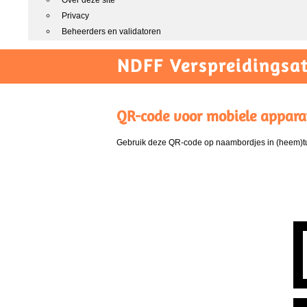
Over deze site
Privacy
Beheerders en validatoren
NDFF Verspreidingsat
QR-code voor mobiele appara
Gebruik deze QR-code op naambordjes in (heem)tui