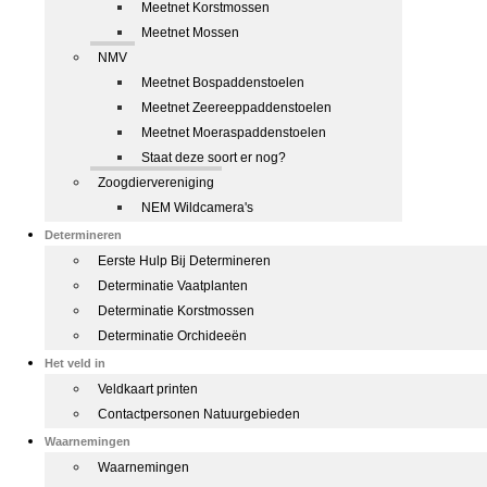
Meetnet Korstmossen
Meetnet Mossen
NMV
Meetnet Bospaddenstoelen
Meetnet Zeereeppaddenstoelen
Meetnet Moeraspaddenstoelen
Staat deze soort er nog?
Zoogdiervereniging
NEM Wildcamera's
Determineren
Eerste Hulp Bij Determineren
Determinatie Vaatplanten
Determinatie Korstmossen
Determinatie Orchideeën
Het veld in
Veldkaart printen
Contactpersonen Natuurgebieden
Waarnemingen
Waarnemingen