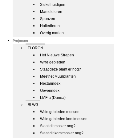
Stekelhuidigen
Manteldieren
Sponzen
Holtedieren
Overig marien
Projecten
FLORON
Het Nieuwe Strepen
Witte gebieden
Staat deze plant er nog?
Meetnet Muurplanten
Nectarindex
Oeverindex
LMF-a (Dunea)
BLWG
Witte gebieden mossen
Witte gebieden korstmossen
Staat dit mos er nog?
Staat dit korstmos er nog?