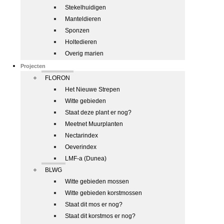
Stekelhuidigen
Manteldieren
Sponzen
Holtedieren
Overig marien
Projecten
FLORON
Het Nieuwe Strepen
Witte gebieden
Staat deze plant er nog?
Meetnet Muurplanten
Nectarindex
Oeverindex
LMF-a (Dunea)
BLWG
Witte gebieden mossen
Witte gebieden korstmossen
Staat dit mos er nog?
Staat dit korstmos er nog?