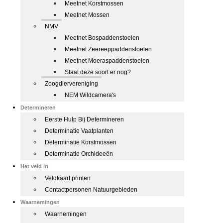
Meetnet Korstmossen
Meetnet Mossen
NMV
Meetnet Bospaddenstoelen
Meetnet Zeereeppaddenstoelen
Meetnet Moeraspaddenstoelen
Staat deze soort er nog?
Zoogdiervereniging
NEM Wildcamera's
Determineren
Eerste Hulp Bij Determineren
Determinatie Vaatplanten
Determinatie Korstmossen
Determinatie Orchideeën
Het veld in
Veldkaart printen
Contactpersonen Natuurgebieden
Waarnemingen
Waarnemingen