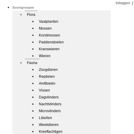
Inloggen
|
Soortgroepen
Flora
Vaatplanten
Mossen
Korstmossen
Paddenstoelen
Kranswieren
Wieren
Fauna
Zoogdieren
Reptielen
Amfibieën
Vissen
Dagvlinders
Nachtvlinders
Microvlinders
Libellen
Weekdieren
Kreeftachtigen