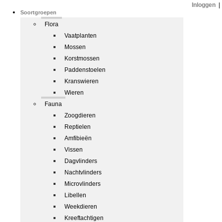
Inloggen
|
Soortgroepen
Flora
Vaatplanten
Mossen
Korstmossen
Paddenstoelen
Kranswieren
Wieren
Fauna
Zoogdieren
Reptielen
Amfibieën
Vissen
Dagvlinders
Nachtvlinders
Microvlinders
Libellen
Weekdieren
Kreeftachtigen