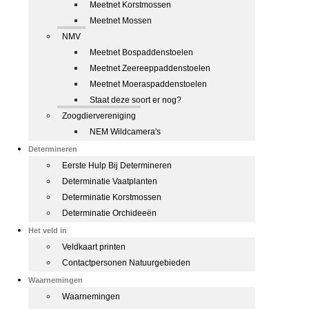
Meetnet Korstmossen
Meetnet Mossen
NMV
Meetnet Bospaddenstoelen
Meetnet Zeereeppaddenstoelen
Meetnet Moeraspaddenstoelen
Staat deze soort er nog?
Zoogdiervereniging
NEM Wildcamera's
Determineren
Eerste Hulp Bij Determineren
Determinatie Vaatplanten
Determinatie Korstmossen
Determinatie Orchideeën
Het veld in
Veldkaart printen
Contactpersonen Natuurgebieden
Waarnemingen
Waarnemingen