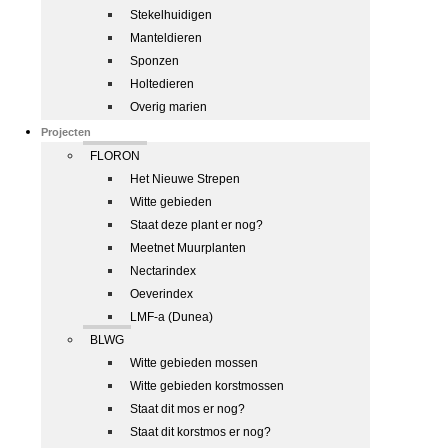
Stekelhuidigen
Manteldieren
Sponzen
Holtedieren
Overig marien
Projecten
FLORON
Het Nieuwe Strepen
Witte gebieden
Staat deze plant er nog?
Meetnet Muurplanten
Nectarindex
Oeverindex
LMF-a (Dunea)
BLWG
Witte gebieden mossen
Witte gebieden korstmossen
Staat dit mos er nog?
Staat dit korstmos er nog?