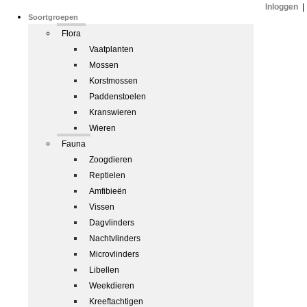
Inloggen
|
Soortgroepen
Flora
Vaatplanten
Mossen
Korstmossen
Paddenstoelen
Kranswieren
Wieren
Fauna
Zoogdieren
Reptielen
Amfibieën
Vissen
Dagvlinders
Nachtvlinders
Microvlinders
Libellen
Weekdieren
Kreeftachtigen