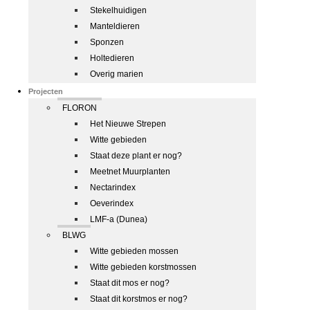
Stekelhuidigen
Manteldieren
Sponzen
Holtedieren
Overig marien
Projecten
FLORON
Het Nieuwe Strepen
Witte gebieden
Staat deze plant er nog?
Meetnet Muurplanten
Nectarindex
Oeverindex
LMF-a (Dunea)
BLWG
Witte gebieden mossen
Witte gebieden korstmossen
Staat dit mos er nog?
Staat dit korstmos er nog?