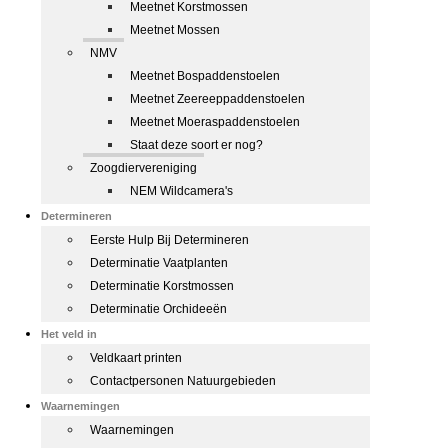
Meetnet Korstmossen
Meetnet Mossen
NMV
Meetnet Bospaddenstoelen
Meetnet Zeereeppaddenstoelen
Meetnet Moeraspaddenstoelen
Staat deze soort er nog?
Zoogdiervereniging
NEM Wildcamera's
Determineren
Eerste Hulp Bij Determineren
Determinatie Vaatplanten
Determinatie Korstmossen
Determinatie Orchideeën
Het veld in
Veldkaart printen
Contactpersonen Natuurgebieden
Waarnemingen
Waarnemingen