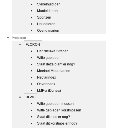
Stekelhuidigen
Manteldieren
Sponzen
Holtedieren
Overig marien
Projecten
FLORON
Het Nieuwe Strepen
Witte gebieden
Staat deze plant er nog?
Meetnet Muurplanten
Nectarindex
Oeverindex
LMF-a (Dunea)
BLWG
Witte gebieden mossen
Witte gebieden korstmossen
Staat dit mos er nog?
Staat dit korstmos er nog?