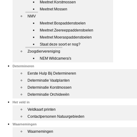
Meetnet Korstmossen
Meetnet Mossen
NMV
Meetnet Bospaddenstoelen
Meetnet Zeereeppaddenstoelen
Meetnet Moeraspaddenstoelen
Staat deze soort er nog?
Zoogdiervereniging
NEM Wildcamera's
Determineren
Eerste Hulp Bij Determineren
Determinatie Vaatplanten
Determinatie Korstmossen
Determinatie Orchideeën
Het veld in
Veldkaart printen
Contactpersonen Natuurgebieden
Waarnemingen
Waarnemingen