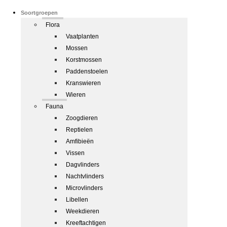
Soortgroepen
Flora
Vaatplanten
Mossen
Korstmossen
Paddenstoelen
Kranswieren
Wieren
Fauna
Zoogdieren
Reptielen
Amfibieën
Vissen
Dagvlinders
Nachtvlinders
Microvlinders
Libellen
Weekdieren
Kreeftachtigen