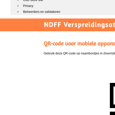
Over deze site
Privacy
Beheerders en validatoren
NDFF Verspreidingsat
QR-code voor mobiele appara
Gebruik deze QR-code op naambordjes in (heem)tui