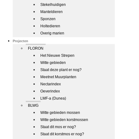
Stekelhuidigen
Manteldieren
Sponzen
Holtedieren
Overig marien
Projecten
FLORON
Het Nieuwe Strepen
Witte gebieden
Staat deze plant er nog?
Meetnet Muurplanten
Nectarindex
Oeverindex
LMF-a (Dunea)
BLWG
Witte gebieden mossen
Witte gebieden korstmossen
Staat dit mos er nog?
Staat dit korstmos er nog?