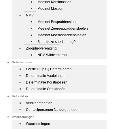
Meetnet Korstmossen
Meetnet Mossen
NMV
Meetnet Bospaddenstoelen
Meetnet Zeereeppaddenstoelen
Meetnet Moeraspaddenstoelen
Staat deze soort er nog?
Zoogdiervereniging
NEM Wildcamera's
Determineren
Eerste Hulp Bij Determineren
Determinatie Vaatplanten
Determinatie Korstmossen
Determinatie Orchideeën
Het veld in
Veldkaart printen
Contactpersonen Natuurgebieden
Waarnemingen
Waarnemingen