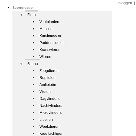
Inloggen
|
Soortgroepen
Flora
Vaatplanten
Mossen
Korstmossen
Paddenstoelen
Kranswieren
Wieren
Fauna
Zoogdieren
Reptielen
Amfibieën
Vissen
Dagvlinders
Nachtvlinders
Microvlinders
Libellen
Weekdieren
Kreeftachtigen