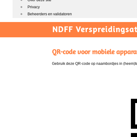
Over deze site
Privacy
Beheerders en validatoren
NDFF Verspreidingsat
QR-code voor mobiele appara
Gebruik deze QR-code op naambordjes in (heem)tui