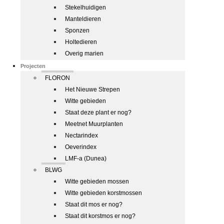
Stekelhuidigen
Manteldieren
Sponzen
Holtedieren
Overig marien
Projecten
FLORON
Het Nieuwe Strepen
Witte gebieden
Staat deze plant er nog?
Meetnet Muurplanten
Nectarindex
Oeverindex
LMF-a (Dunea)
BLWG
Witte gebieden mossen
Witte gebieden korstmossen
Staat dit mos er nog?
Staat dit korstmos er nog?