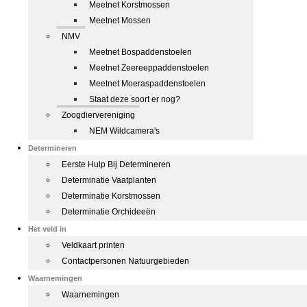
Meetnet Korstmossen
Meetnet Mossen
NMV
Meetnet Bospaddenstoelen
Meetnet Zeereeppaddenstoelen
Meetnet Moeraspaddenstoelen
Staat deze soort er nog?
Zoogdiervereniging
NEM Wildcamera's
Determineren
Eerste Hulp Bij Determineren
Determinatie Vaatplanten
Determinatie Korstmossen
Determinatie Orchideeën
Het veld in
Veldkaart printen
Contactpersonen Natuurgebieden
Waarnemingen
Waarnemingen