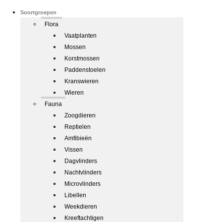
Soortgroepen
Flora
Vaatplanten
Mossen
Korstmossen
Paddenstoelen
Kranswieren
Wieren
Fauna
Zoogdieren
Reptielen
Amfibieën
Vissen
Dagvlinders
Nachtvlinders
Microvlinders
Libellen
Weekdieren
Kreeftachtigen