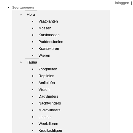
Inloggen
|
Soortgroepen
Flora
Vaatplanten
Mossen
Korstmossen
Paddenstoelen
Kranswieren
Wieren
Fauna
Zoogdieren
Reptielen
Amfibieën
Vissen
Dagvlinders
Nachtvlinders
Microvlinders
Libellen
Weekdieren
Kreeftachtigen