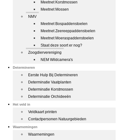
Meetnet Korstmossen
Meetnet Mossen
NMV
Meetnet Bospaddenstoelen
Meetnet Zeereeppaddenstoelen
Meetnet Moeraspaddenstoelen
Staat deze soort er nog?
Zoogdiervereniging
NEM Wildcamera's
Determineren
Eerste Hulp Bij Determineren
Determinatie Vaatplanten
Determinatie Korstmossen
Determinatie Orchideeën
Het veld in
Veldkaart printen
Contactpersonen Natuurgebieden
Waarnemingen
Waarnemingen