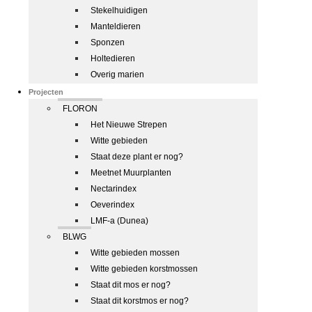
Stekelhuidigen
Manteldieren
Sponzen
Holtedieren
Overig marien
Projecten
FLORON
Het Nieuwe Strepen
Witte gebieden
Staat deze plant er nog?
Meetnet Muurplanten
Nectarindex
Oeverindex
LMF-a (Dunea)
BLWG
Witte gebieden mossen
Witte gebieden korstmossen
Staat dit mos er nog?
Staat dit korstmos er nog?