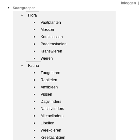
Inloggen
|
Soortgroepen
Flora
Vaatplanten
Mossen
Korstmossen
Paddenstoelen
Kranswieren
Wieren
Fauna
Zoogdieren
Reptielen
Amfibieën
Vissen
Dagvlinders
Nachtvlinders
Microvlinders
Libellen
Weekdieren
Kreeftachtigen