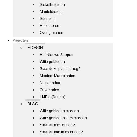
Stekelhuidigen
Manteldieren
Sponzen
Holtedieren
Overig marien
Projecten
FLORON
Het Nieuwe Strepen
Witte gebieden
Staat deze plant er nog?
Meetnet Muurplanten
Nectarindex
Oeverindex
LMF-a (Dunea)
BLWG
Witte gebieden mossen
Witte gebieden korstmossen
Staat dit mos er nog?
Staat dit korstmos er nog?