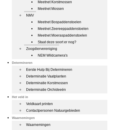
Meetnet Korstmossen
Meetnet Mossen
NMV
Meetnet Bospaddenstoelen
Meetnet Zeereeppaddenstoelen
Meetnet Moeraspaddenstoelen
Staat deze soort er nog?
Zoogdiervereniging
NEM Wildcamera's
Determineren
Eerste Hulp Bij Determineren
Determinatie Vaatplanten
Determinatie Korstmossen
Determinatie Orchideeën
Het veld in
Veldkaart printen
Contactpersonen Natuurgebieden
Waarnemingen
Waarnemingen