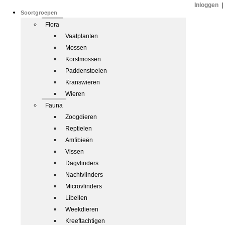
Inloggen
|
Soortgroepen
Flora
Vaatplanten
Mossen
Korstmossen
Paddenstoelen
Kranswieren
Wieren
Fauna
Zoogdieren
Reptielen
Amfibieën
Vissen
Dagvlinders
Nachtvlinders
Microvlinders
Libellen
Weekdieren
Kreeftachtigen