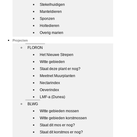
Stekelhuidigen
Manteldieren
Sponzen
Holtedieren
Overig marien
Projecten
FLORON
Het Nieuwe Strepen
Witte gebieden
Staat deze plant er nog?
Meetnet Muurplanten
Nectarindex
Oeverindex
LMF-a (Dunea)
BLWG
Witte gebieden mossen
Witte gebieden korstmossen
Staat dit mos er nog?
Staat dit korstmos er nog?