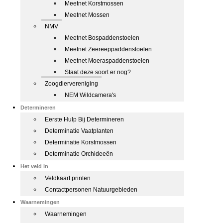
Meetnet Korstmossen
Meetnet Mossen
NMV
Meetnet Bospaddenstoelen
Meetnet Zeereeppaddenstoelen
Meetnet Moeraspaddenstoelen
Staat deze soort er nog?
Zoogdiervereniging
NEM Wildcamera's
Determineren
Eerste Hulp Bij Determineren
Determinatie Vaatplanten
Determinatie Korstmossen
Determinatie Orchideeën
Het veld in
Veldkaart printen
Contactpersonen Natuurgebieden
Waarnemingen
Waarnemingen