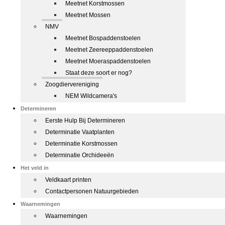
Meetnet Korstmossen
Meetnet Mossen
NMV
Meetnet Bospaddenstoelen
Meetnet Zeereeppaddenstoelen
Meetnet Moeraspaddenstoelen
Staat deze soort er nog?
Zoogdiervereniging
NEM Wildcamera's
Determineren
Eerste Hulp Bij Determineren
Determinatie Vaatplanten
Determinatie Korstmossen
Determinatie Orchideeën
Het veld in
Veldkaart printen
Contactpersonen Natuurgebieden
Waarnemingen
Waarnemingen