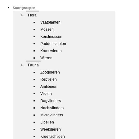
Soortgroepen
Flora
Vaatplanten
Mossen
Korstmossen
Paddenstoelen
Kranswieren
Wieren
Fauna
Zoogdieren
Reptielen
Amfibieën
Vissen
Dagvlinders
Nachtvlinders
Microvlinders
Libellen
Weekdieren
Kreeftachtigen