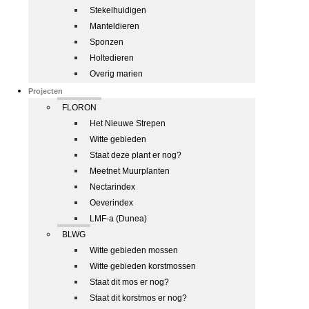
Stekelhuidigen
Manteldieren
Sponzen
Holtedieren
Overig marien
Projecten
FLORON
Het Nieuwe Strepen
Witte gebieden
Staat deze plant er nog?
Meetnet Muurplanten
Nectarindex
Oeverindex
LMF-a (Dunea)
BLWG
Witte gebieden mossen
Witte gebieden korstmossen
Staat dit mos er nog?
Staat dit korstmos er nog?