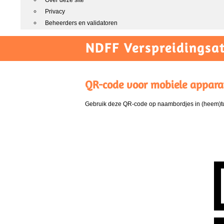
Over deze site
Privacy
Beheerders en validatoren
NDFF Verspreidingsat
QR-code voor mobiele appara
Gebruik deze QR-code op naambordjes in (heem)tui