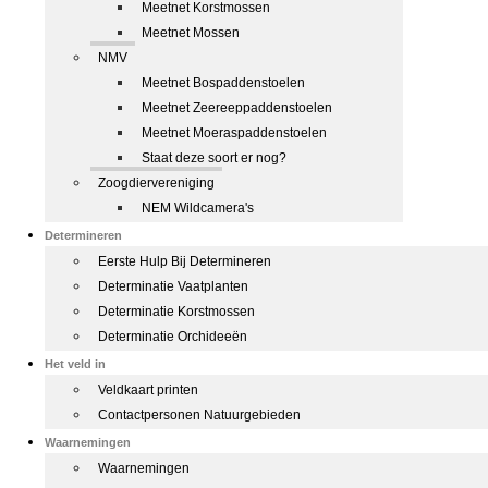
Meetnet Korstmossen
Meetnet Mossen
NMV
Meetnet Bospaddenstoelen
Meetnet Zeereeppaddenstoelen
Meetnet Moeraspaddenstoelen
Staat deze soort er nog?
Zoogdiervereniging
NEM Wildcamera's
Determineren
Eerste Hulp Bij Determineren
Determinatie Vaatplanten
Determinatie Korstmossen
Determinatie Orchideeën
Het veld in
Veldkaart printen
Contactpersonen Natuurgebieden
Waarnemingen
Waarnemingen