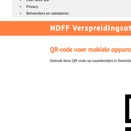
Over deze site
Privacy
Beheerders en validatoren
NDFF Verspreidingsat
QR-code voor mobiele appara
Gebruik deze QR-code op naambordjes in (heem)tui