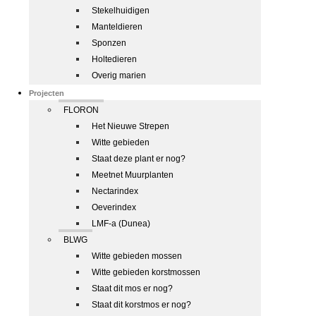
Stekelhuidigen
Manteldieren
Sponzen
Holtedieren
Overig marien
Projecten
FLORON
Het Nieuwe Strepen
Witte gebieden
Staat deze plant er nog?
Meetnet Muurplanten
Nectarindex
Oeverindex
LMF-a (Dunea)
BLWG
Witte gebieden mossen
Witte gebieden korstmossen
Staat dit mos er nog?
Staat dit korstmos er nog?