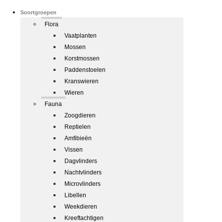
Soortgroepen
Flora
Vaatplanten
Mossen
Korstmossen
Paddenstoelen
Kranswieren
Wieren
Fauna
Zoogdieren
Reptielen
Amfibieën
Vissen
Dagvlinders
Nachtvlinders
Microvlinders
Libellen
Weekdieren
Kreeftachtigen