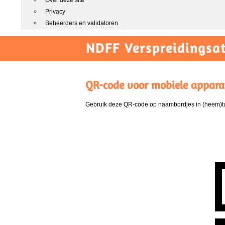
Over deze site
Privacy
Beheerders en validatoren
NDFF Verspreidingsat
QR-code voor mobiele appara
Gebruik deze QR-code op naambordjes in (heem)tui