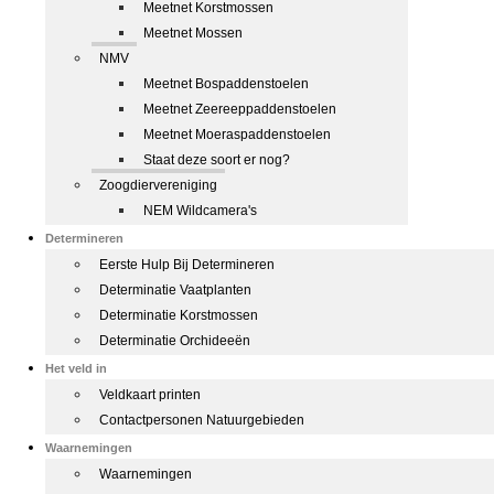
Meetnet Korstmossen
Meetnet Mossen
NMV
Meetnet Bospaddenstoelen
Meetnet Zeereeppaddenstoelen
Meetnet Moeraspaddenstoelen
Staat deze soort er nog?
Zoogdiervereniging
NEM Wildcamera's
Determineren
Eerste Hulp Bij Determineren
Determinatie Vaatplanten
Determinatie Korstmossen
Determinatie Orchideeën
Het veld in
Veldkaart printen
Contactpersonen Natuurgebieden
Waarnemingen
Waarnemingen