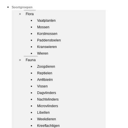
Soortgroepen
Flora
Vaatplanten
Mossen
Korstmossen
Paddenstoelen
Kranswieren
Wieren
Fauna
Zoogdieren
Reptielen
Amfibieën
Vissen
Dagvlinders
Nachtvlinders
Microvlinders
Libellen
Weekdieren
Kreeftachtigen