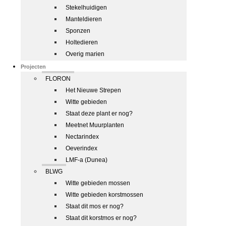
Stekelhuidigen
Manteldieren
Sponzen
Holtedieren
Overig marien
Projecten
FLORON
Het Nieuwe Strepen
Witte gebieden
Staat deze plant er nog?
Meetnet Muurplanten
Nectarindex
Oeverindex
LMF-a (Dunea)
BLWG
Witte gebieden mossen
Witte gebieden korstmossen
Staat dit mos er nog?
Staat dit korstmos er nog?