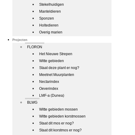
Stekelhuidigen
Manteldieren
Sponzen
Holtedieren
Overig marien
Projecten
FLORON
Het Nieuwe Strepen
Witte gebieden
Staat deze plant er nog?
Meetnet Muurplanten
Nectarindex
Oeverindex
LMF-a (Dunea)
BLWG
Witte gebieden mossen
Witte gebieden korstmossen
Staat dit mos er nog?
Staat dit korstmos er nog?