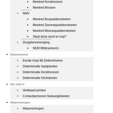
Meetnet Korstmossen
Meetnet Mossen
NMV
Meetnet Bospaddenstoelen
Meetnet Zeereeppaddenstoelen
Meetnet Moeraspaddenstoelen
Staat deze soort er nog?
Zoogdiervereniging
NEM Wildcamera's
Determineren
Eerste Hulp Bij Determineren
Determinatie Vaatplanten
Determinatie Korstmossen
Determinatie Orchideeën
Het veld in
Veldkaart printen
Contactpersonen Natuurgebieden
Waarnemingen
Waarnemingen