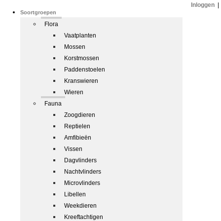
Inloggen
|
Soortgroepen
Flora
Vaatplanten
Mossen
Korstmossen
Paddenstoelen
Kranswieren
Wieren
Fauna
Zoogdieren
Reptielen
Amfibieën
Vissen
Dagvlinders
Nachtvlinders
Microvlinders
Libellen
Weekdieren
Kreeftachtigen