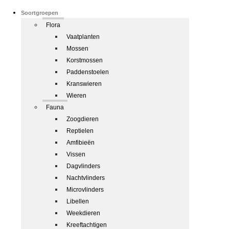
Soortgroepen
Flora
Vaatplanten
Mossen
Korstmossen
Paddenstoelen
Kranswieren
Wieren
Fauna
Zoogdieren
Reptielen
Amfibieën
Vissen
Dagvlinders
Nachtvlinders
Microvlinders
Libellen
Weekdieren
Kreeftachtigen