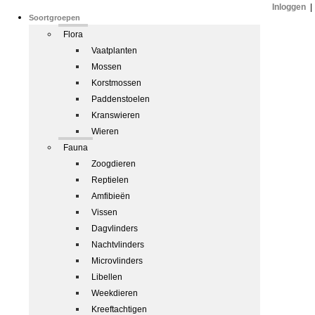
Inloggen
|
Soortgroepen
Flora
Vaatplanten
Mossen
Korstmossen
Paddenstoelen
Kranswieren
Wieren
Fauna
Zoogdieren
Reptielen
Amfibieën
Vissen
Dagvlinders
Nachtvlinders
Microvlinders
Libellen
Weekdieren
Kreeftachtigen