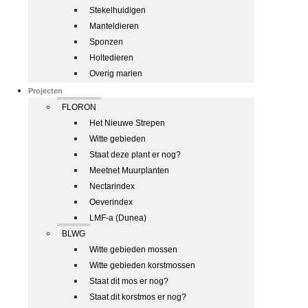
Stekelhuidigen
Manteldieren
Sponzen
Holtedieren
Overig marien
Projecten
FLORON
Het Nieuwe Strepen
Witte gebieden
Staat deze plant er nog?
Meetnet Muurplanten
Nectarindex
Oeverindex
LMF-a (Dunea)
BLWG
Witte gebieden mossen
Witte gebieden korstmossen
Staat dit mos er nog?
Staat dit korstmos er nog?