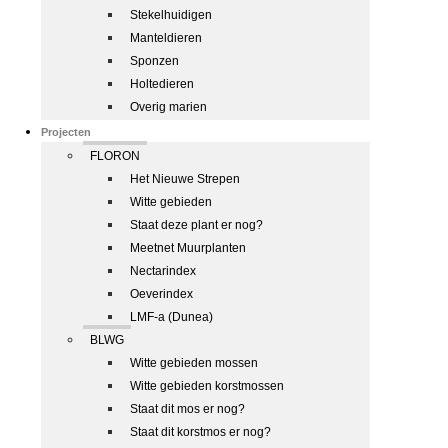
Stekelhuidigen
Manteldieren
Sponzen
Holtedieren
Overig marien
Projecten
FLORON
Het Nieuwe Strepen
Witte gebieden
Staat deze plant er nog?
Meetnet Muurplanten
Nectarindex
Oeverindex
LMF-a (Dunea)
BLWG
Witte gebieden mossen
Witte gebieden korstmossen
Staat dit mos er nog?
Staat dit korstmos er nog?