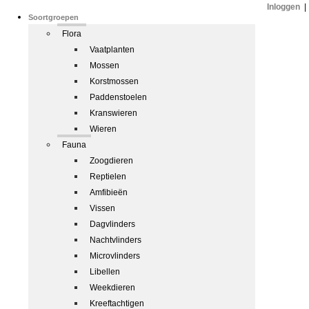
Inloggen
|
Soortgroepen
Flora
Vaatplanten
Mossen
Korstmossen
Paddenstoelen
Kranswieren
Wieren
Fauna
Zoogdieren
Reptielen
Amfibieën
Vissen
Dagvlinders
Nachtvlinders
Microvlinders
Libellen
Weekdieren
Kreeftachtigen