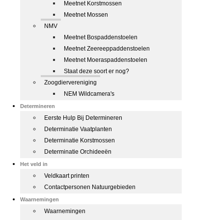
Meetnet Korstmossen
Meetnet Mossen
NMV
Meetnet Bospaddenstoelen
Meetnet Zeereeppaddenstoelen
Meetnet Moeraspaddenstoelen
Staat deze soort er nog?
Zoogdiervereniging
NEM Wildcamera's
Determineren
Eerste Hulp Bij Determineren
Determinatie Vaatplanten
Determinatie Korstmossen
Determinatie Orchideeën
Het veld in
Veldkaart printen
Contactpersonen Natuurgebieden
Waarnemingen
Waarnemingen