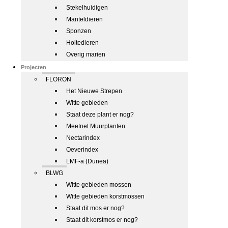
Stekelhuidigen
Manteldieren
Sponzen
Holtedieren
Overig marien
Projecten
FLORON
Het Nieuwe Strepen
Witte gebieden
Staat deze plant er nog?
Meetnet Muurplanten
Nectarindex
Oeverindex
LMF-a (Dunea)
BLWG
Witte gebieden mossen
Witte gebieden korstmossen
Staat dit mos er nog?
Staat dit korstmos er nog?