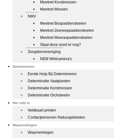
Meetnet Korstmossen
Meetnet Mossen
NMV
Meetnet Bospaddenstoelen
Meetnet Zeereeppaddenstoelen
Meetnet Moeraspaddenstoelen
Staat deze soort er nog?
Zoogdiervereniging
NEM Wildcamera's
Determineren
Eerste Hulp Bij Determineren
Determinatie Vaatplanten
Determinatie Korstmossen
Determinatie Orchideeën
Het veld in
Veldkaart printen
Contactpersonen Natuurgebieden
Waarnemingen
Waarnemingen