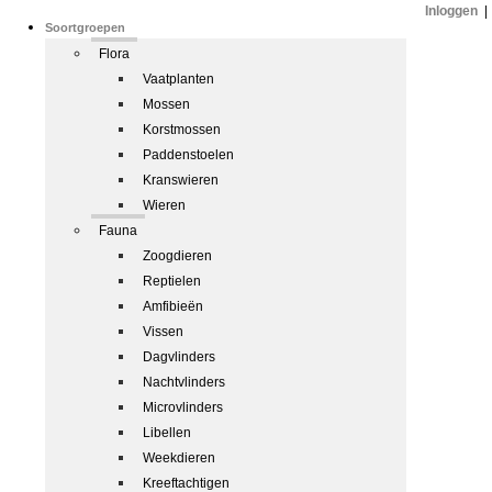
Inloggen
|
Soortgroepen
Flora
Vaatplanten
Mossen
Korstmossen
Paddenstoelen
Kranswieren
Wieren
Fauna
Zoogdieren
Reptielen
Amfibieën
Vissen
Dagvlinders
Nachtvlinders
Microvlinders
Libellen
Weekdieren
Kreeftachtigen