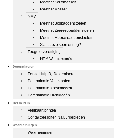
Meetnet Korstmossen
Meetnet Mossen
NMV
Meetnet Bospaddenstoelen
Meetnet Zeereeppaddenstoelen
Meetnet Moeraspaddenstoelen
Staat deze soort er nog?
Zoogdiervereniging
NEM Wildcamera's
Determineren
Eerste Hulp Bij Determineren
Determinatie Vaatplanten
Determinatie Korstmossen
Determinatie Orchideeën
Het veld in
Veldkaart printen
Contactpersonen Natuurgebieden
Waarnemingen
Waarnemingen