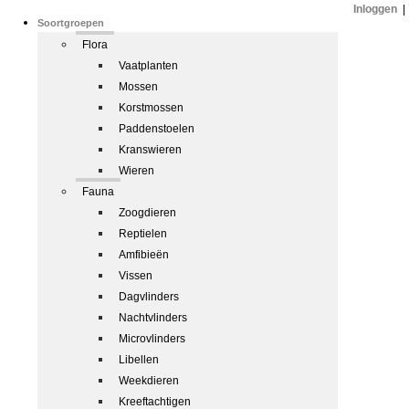
Inloggen
|
Soortgroepen
Flora
Vaatplanten
Mossen
Korstmossen
Paddenstoelen
Kranswieren
Wieren
Fauna
Zoogdieren
Reptielen
Amfibieën
Vissen
Dagvlinders
Nachtvlinders
Microvlinders
Libellen
Weekdieren
Kreeftachtigen