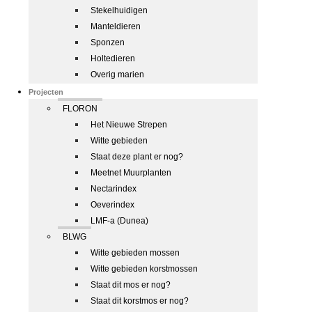
Stekelhuidigen
Manteldieren
Sponzen
Holtedieren
Overig marien
Projecten
FLORON
Het Nieuwe Strepen
Witte gebieden
Staat deze plant er nog?
Meetnet Muurplanten
Nectarindex
Oeverindex
LMF-a (Dunea)
BLWG
Witte gebieden mossen
Witte gebieden korstmossen
Staat dit mos er nog?
Staat dit korstmos er nog?