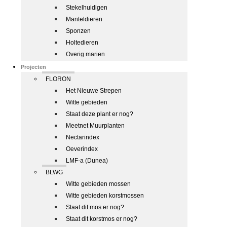
Stekelhuidigen
Manteldieren
Sponzen
Holtedieren
Overig marien
Projecten
FLORON
Het Nieuwe Strepen
Witte gebieden
Staat deze plant er nog?
Meetnet Muurplanten
Nectarindex
Oeverindex
LMF-a (Dunea)
BLWG
Witte gebieden mossen
Witte gebieden korstmossen
Staat dit mos er nog?
Staat dit korstmos er nog?