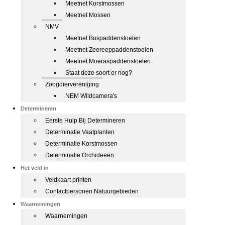
Meetnet Korstmossen
Meetnet Mossen
NMV
Meetnet Bospaddenstoelen
Meetnet Zeereeppaddenstoelen
Meetnet Moeraspaddenstoelen
Staat deze soort er nog?
Zoogdiervereniging
NEM Wildcamera's
Determineren
Eerste Hulp Bij Determineren
Determinatie Vaatplanten
Determinatie Korstmossen
Determinatie Orchideeën
Het veld in
Veldkaart printen
Contactpersonen Natuurgebieden
Waarnemingen
Waarnemingen