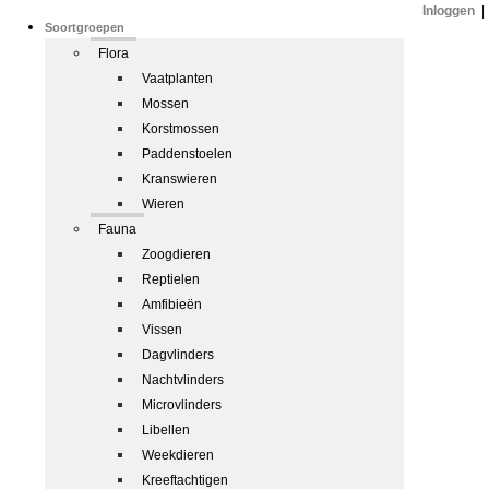
Inloggen
|
Soortgroepen
Flora
Vaatplanten
Mossen
Korstmossen
Paddenstoelen
Kranswieren
Wieren
Fauna
Zoogdieren
Reptielen
Amfibieën
Vissen
Dagvlinders
Nachtvlinders
Microvlinders
Libellen
Weekdieren
Kreeftachtigen