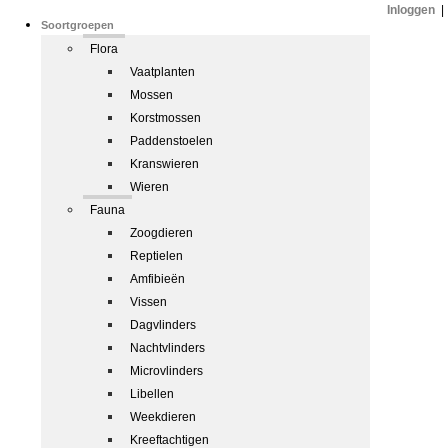
Inloggen
|
Soortgroepen
Flora
Vaatplanten
Mossen
Korstmossen
Paddenstoelen
Kranswieren
Wieren
Fauna
Zoogdieren
Reptielen
Amfibieën
Vissen
Dagvlinders
Nachtvlinders
Microvlinders
Libellen
Weekdieren
Kreeftachtigen