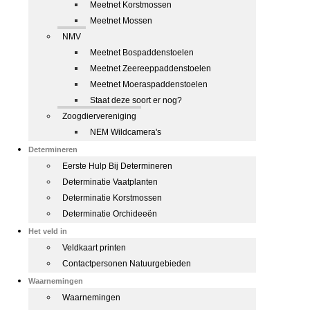
Meetnet Korstmossen
Meetnet Mossen
NMV
Meetnet Bospaddenstoelen
Meetnet Zeereeppaddenstoelen
Meetnet Moeraspaddenstoelen
Staat deze soort er nog?
Zoogdiervereniging
NEM Wildcamera's
Determineren
Eerste Hulp Bij Determineren
Determinatie Vaatplanten
Determinatie Korstmossen
Determinatie Orchideeën
Het veld in
Veldkaart printen
Contactpersonen Natuurgebieden
Waarnemingen
Waarnemingen