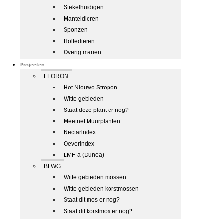
Stekelhuidigen
Manteldieren
Sponzen
Holtedieren
Overig marien
Projecten
FLORON
Het Nieuwe Strepen
Witte gebieden
Staat deze plant er nog?
Meetnet Muurplanten
Nectarindex
Oeverindex
LMF-a (Dunea)
BLWG
Witte gebieden mossen
Witte gebieden korstmossen
Staat dit mos er nog?
Staat dit korstmos er nog?